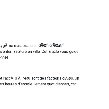
xygÃ¨ne mais aussi un
dÃ©fi crÃ©atif
.
enter la nature en ville. Cet article vous guide
onnel.
 et l’accÃ¨s Ã l’eau sont des facteurs clÃ©s. Un
es heures d’ensoleillement quotidiennes, car