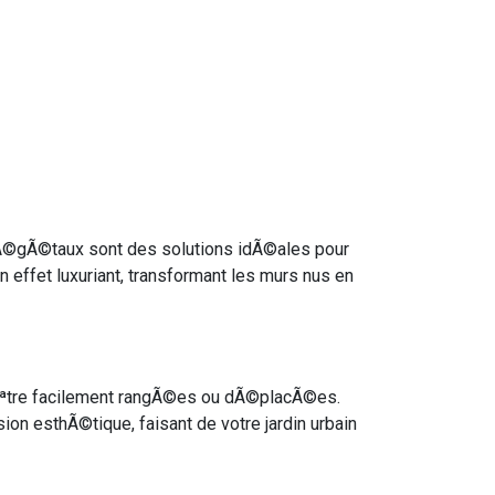
 vÃ©gÃ©taux sont des solutions idÃ©ales pour
effet luxuriant, transformant les murs nus en
nt Ãªtre facilement rangÃ©es ou dÃ©placÃ©es.
ion esthÃ©tique, faisant de votre jardin urbain