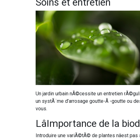
Soins et entretien
Un jardin urbain nÃ©cessite un entretien rÃ©gulie
un systÃ¨me d’arrosage goutte-Ã -goutte ou des 
vous.
LâImportance de la bio
Introduire une variÃ©tÃ© de plantes nâest pa