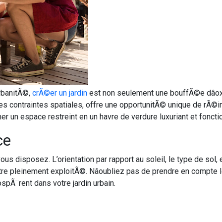
urbanitÃ©,
crÃ©er un jardin
est non seulement une bouffÃ©e dâo
es contraintes spatiales, offre une opportunitÃ© unique de rÃ©inv
r un espace restreint en un havre de verdure luxuriant et foncti
ce
ous disposez. L’orientation par rapport au soleil, le type de sol,
re pleinement exploitÃ©. Nâoubliez pas de prendre en compte l
spÃ¨rent dans votre jardin urbain.