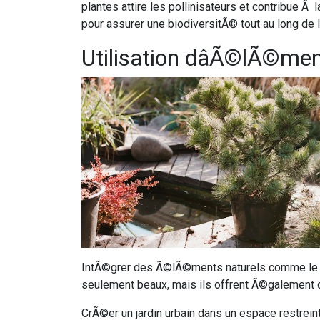
plantes attire les pollinisateurs et contribue
pour assurer une biodiversitÃ© tout au long de 
Utilisation dâÃ©lÃ©men
IntÃ©grer des Ã©lÃ©ments naturels comme le boi
seulement beaux, mais ils offrent Ã©galement
CrÃ©er un jardin urbain dans un espace restreint 