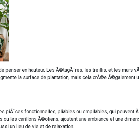
e penser en hauteur. Les Ã©tagÃ¨res, les treillis, et les murs
gmente la surface de plantation, mais cela crÃ©e Ã©galement un 
r des piÃ¨ces fonctionnelles, pliables ou empilables, qui peuve
s ou les carillons Ã©oliens, ajoutent une ambiance et une dimens
i un lieu de vie et de relaxation.