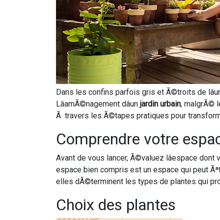
Dans les confins parfois gris et Ã©troits de lâ
LâamÃ©nagement dâun
jardin urbain
, malgrÃ© l
Ã travers les Ã©tapes pratiques pour transforme
Comprendre votre espa
Avant de vous lancer, Ã©valuez lâespace dont v
espace bien compris est un espace qui peut Ãªt
elles dÃ©terminent les types de plantes qui pro
Choix des plantes