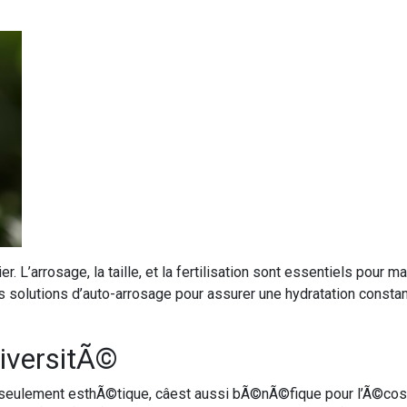
r. L’arrosage, la taille, et la fertilisation sont essentiels pour
solutions d’auto-arrosage pour assurer une hydratation constant
diversitÃ©
s seulement esthÃ©tique, câest aussi bÃ©nÃ©fique pour l’Ã©cos