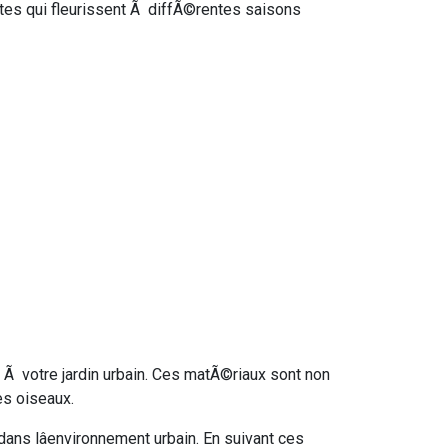
tes qui fleurissent Ã diffÃ©rentes saisons
Ã votre jardin urbain. Ces matÃ©riaux sont non
es oiseaux.
dans lâenvironnement urbain. En suivant ces