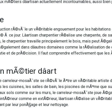
paux mÃ©tiers dâartisan actuellement incontournables, aussi bien p
te
truction rÃ©vÃ¨le un vÃ©ritable engouement pour les habitations 
itÃ© Ã ce jour. Lâartisan charpentier rÃ©alise une charpente, de
e, le charpentier travaille principalement le bois, mais peut Ã©g
nt Ã©galement dans dâautres domaines comme la rÃ©alisation de ch
utie et de prÃ©cision. Il faut comprendre effectivement que les Å
n mÃ©tier dâart
e carreleur-mosaÃ¯ste se rÃ©vÃ¨le Ãªtre un vÃ©ritable artiste d
 les cuisines, les salles de bain, les piscines de mÃªme que su
 aux sols comme sur les murs, le carreleur-mosaÃ¯ste joue Ã©ga
 intÃ©rieur comme en extÃ©rieur, lâartisan rÃ©alise un vÃ©ritable
nt par leur ponÃ§age et leur nettoyage.