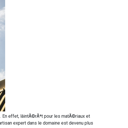
e
. En effet, lâintÃ©rÃªt pour les matÃ©riaux et
artisan expert dans le domaine est devenu plus