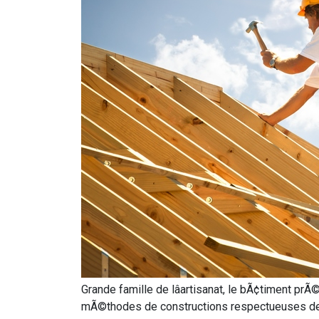
Grande famille de lâartisanat, le bÃ¢timent prÃ
mÃ©thodes de constructions respectueuses de lâ