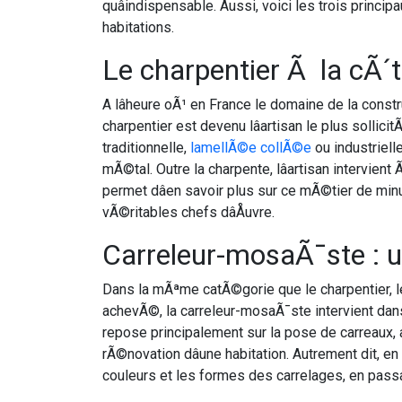
quâindispensable. Aussi, voici les trois princi
habitations.
Le charpentier Ã la cÃ´
A lâheure oÃ¹ en France le domaine de la cons
charpentier est devenu lâartisan le plus sollic
traditionnelle,
lamellÃ©e collÃ©e
ou industriell
mÃ©tal. Outre la charpente, lâartisan intervie
permet dâen savoir plus sur ce mÃ©tier de min
vÃ©ritables chefs dâÅuvre.
Carreleur-mosaÃ¯ste : u
Dans la mÃªme catÃ©gorie que le charpentier, l
achevÃ©, la carreleur-mosaÃ¯ste intervient dans
repose principalement sur la pose de carreaux,
rÃ©novation dâune habitation. Autrement dit, en
couleurs et les formes des carrelages, en passa