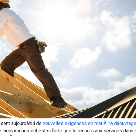
©sent aujourdâhui de
nouvelles exigences en matiÃ¨re dâouvrag
environnement est si forte que le recours aux services dâun 