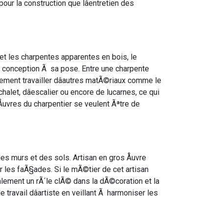
our la construction que lâentretien des
et les charpentes apparentes en bois, le
 sa conception Ã sa pose. Entre une charpente
alement travailler dâautres matÃ©riaux comme le
alet, dâescalier ou encore de lucarnes, ce qui
uvres du charpentier se veulent Ãªtre de
es murs et des sols. Artisan en gros Åuvre
r les faÃ§ades. Si le mÃ©tier de cet artisan
lement un rÃ´le clÃ© dans la dÃ©coration et la
 travail dâartiste en veillant Ã harmoniser les