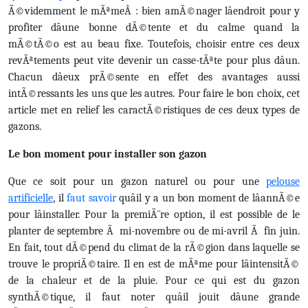
Ã©videmment le mÃªmeÂ : bien amÃ©nager lâendroit pour y
profiter dâune bonne dÃ©tente et du calme quand la
mÃ©tÃ©o est au beau fixe. Toutefois, choisir entre ces deux
revÃªtements peut vite devenir un casse-tÃªte pour plus dâun.
Chacun dâeux prÃ©sente en effet des avantages aussi
intÃ©ressants les uns que les autres. Pour faire le bon choix, cet
article met en relief les caractÃ©ristiques de ces deux types de
gazons.
Le bon moment pour installer son gazon
Que ce soit pour un gazon naturel ou pour une
pelouse
artificielle
, il
faut savoir
quâil y a un bon moment de lâannÃ©e
pour lâinstaller. Pour la premiÃ¨re option, il est possible de le
planter de septembre Ã mi-novembre ou de mi-avril Ã fin juin.
En fait, tout dÃ©pend du climat de la rÃ©gion dans laquelle se
trouve le propriÃ©taire. Il en est de mÃªme pour lâintensitÃ©
de la chaleur et de la pluie. Pour ce qui est du gazon
synthÃ©tique, il faut noter quâil jouit dâune grande