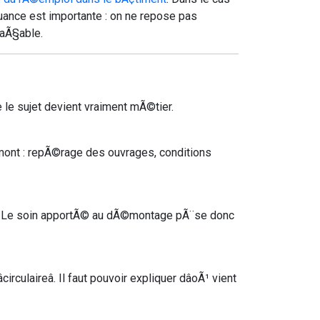
nuance est importante : on ne repose pas
raÃ§able.
e le sujet devient vraiment mÃ©tier.
mont : repÃ©rage des ouvrages, conditions
. Le soin apportÃ© au dÃ©montage pÃ¨se donc
rculaireâ. Il faut pouvoir expliquer dâoÃ¹ vient