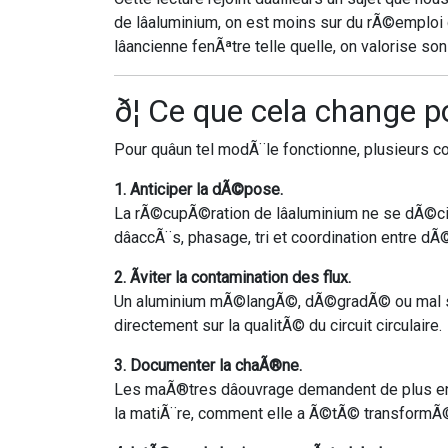
de lâaluminium, on est moins sur du rÃ©emploi
lâancienne fenÃªtre telle quelle, on valorise
ð¦ Ce que cela change p
Pour quâun tel modÃ¨le fonctionne, plusieurs c
1. Anticiper la dÃ©pose.
La rÃ©cupÃ©ration de lâaluminium ne se dÃ©c
dâaccÃ¨s, phasage, tri et coordination entre dÃ
2. Ãviter la contamination des flux.
Un aluminium mÃ©langÃ©, dÃ©gradÃ© ou mal sÃ
directement sur la qualitÃ© du circuit circulaire.
3. Documenter la chaÃ®ne.
Les maÃ®tres dâouvrage demandent de plus en plus 
la matiÃ¨re, comment elle a Ã©tÃ© transformÃ©e 