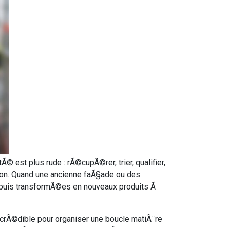
© est plus rude : rÃ©cupÃ©rer, trier, qualifier,
ntion. Quand une ancienne faÃ§ade ou des
 puis transformÃ©es en nouveaux produits Ã
in crÃ©dible pour organiser une boucle matiÃ¨re