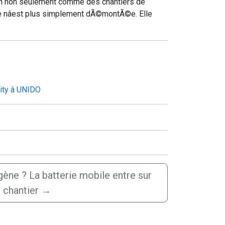
tion non seulement comme des chantiers de
de nâest plus simplement dÃ©montÃ©e. Elle
ty â UNIDO
gène ? La batterie mobile entre sur
chantier
→