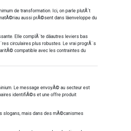
mum de transformation. Ici, on parle plutÃ´t
un matÃ©riau aussi prÃ©sent dans lâenveloppe du
ante. Elle complÃ¨te dâautres leviers bas
Ã¨res circulaires plus robustes. Le vrai progrÃ¨s
ularitÃ© compatible avec les contraintes du
aluminium. Le message envoyÃ© au secteur est
naires identifiÃ©s et une offre produit
 les slogans, mais dans des mÃ©canismes