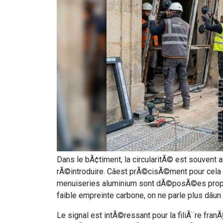
Dans le bÃ¢timent, la circularitÃ© est souvent a
rÃ©introduire. Câest prÃ©cisÃ©ment pour cela 
menuiseries aluminium sont dÃ©posÃ©es propre
faible empreinte carbone, on ne parle plus dâun
Le signal est intÃ©ressant pour la filiÃ¨re fran