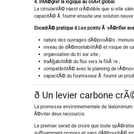
4. IntÃ©grer la logique au coÃ»t global.
La circularitÃ© nâest crÃ©dible que si elle sâ
capacitÃ© Ã fournir ensuite une solution neuv
EncadrÃ© pratique â Les points Ã vÃ©rifier av
nature des ouvrages dÃ©posÃ©s : menuiser
niveau de dÃ©montabilitÃ© et risque de ca
organisation du tri sur site ;
traÃ§abilitÃ© du flux vers la filiÃ¨re ;
compatibilitÃ© avec le planning de rÃ©nova
capacitÃ© du fournisseur Ã fournir un pro
ð Un levier carbone c
La promesse environnementale de lâaluminium r
Ã©viter deux raccourcis.
Le premier serait de croire que toute opÃ©ration
suffisamment propres et sans dÃ©bouchÃ© industri