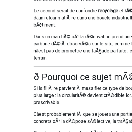
Le second serait de confondre
recyclage
et
rÃ
dâun retour matiÃ¨re dans une boucle industrie
bÃ¢timent.
Dans un marchÃ© oÃ¹ la rÃ©novation prend une p
carbone dÃ©jÃ observÃ©s sur le site, comme 
nâest pas de promettre une faÃ§ade parfaite ; câ
terrain.
ð Pourquoi ce sujet mÃ©
Si la filiÃ¨re parvient Ã massifier ce type de
plus large : la circularitÃ© devient crÃ©dible lor
prescrivable.
Câest probablement lÃ que se jouera une par
concrets oÃ¹ la dÃ©pose sÃ©lective, la traÃ§abi