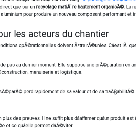
 direct que sur un
recyclage matiÃ¨re hautement organisÃ©
. La 
 son aluminium pour produire un nouveau composant performant et t
our les acteurs du chantier
onditions opÃ©rationnelles doivent Ãªtre rÃ©unies. Câest lÃ qu
ide pas au dernier moment. Elle suppose une prÃ©paration en a
©construction, menuiserie et logistique.
©parÃ© perd rapidement de sa valeur et de sa traÃ§abilitÃ©
des preuves. Il ne suffit plus dâaffirmer quâun produit est âci
et ce quâelle permet dâÃ©viter.