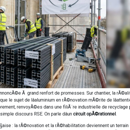
nnoncÃ©e Ã grand renfort de promesses. Sur chantier, la rÃ©alitÃ
que le sujet de lâaluminium en rÃ©novation mÃ©rite de lâatte
ment, renvoyÃ©es dans une filiÃ¨re industrielle de recyclage
 simple discours RSE. On parle dâun
circuit opÃ©rationnel
.
Ã§aise : la rÃ©novation et la rÃ©habilitation deviennent un terra