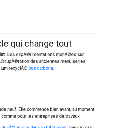
cle qui change tout
let
. Des expÃ©rimentations menÃ©es sur
 rÃ©cupÃ©ration des anciennes menuiseries
minium recyclÃ©
bas carbone
.
ade neuf. Elle commence bien avant, au moment
re comme pour les entreprises de travaux.
e du rÃ©emploi dans le bÃ¢timent
. Dans le cas