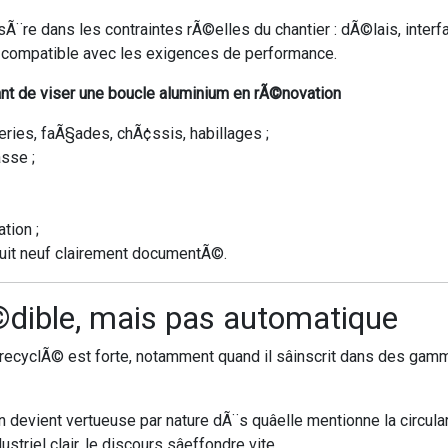
insÃ¨re dans les contraintes rÃ©elles du chantier : dÃ©lais, inter
e compatible avec les exigences de performance.
ant de viser une boucle aluminium en rÃ©novation
ies, faÃ§ades, chÃ¢ssis, habillages ;
sse ;
tion ;
duit neuf clairement documentÃ©.
rÃ©dible, mais pas automatique
ecyclÃ© est forte, notamment quand il sâinscrit dans des gamm
 devient vertueuse par nature dÃ¨s quâelle mentionne la circul
el clair, le discours sâeffondre vite.