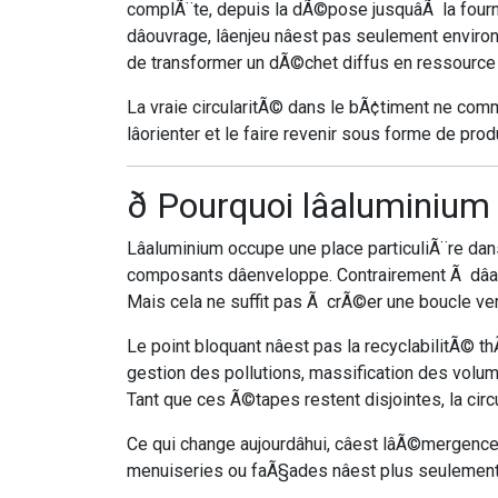
complÃ¨te, depuis la dÃ©pose jusquâÃ la four
dâouvrage, lâenjeu nâest pas seulement envir
de transformer un dÃ©chet diffus en ressource i
La vraie circularitÃ© dans le bÃ¢timent ne comme
lâorienter et le faire revenir sous forme de prod
ð Pourquoi lâalumin
Lâaluminium occupe une place particuliÃ¨re da
composants dâenveloppe. Contrairement Ã dâaut
Mais cela ne suffit pas Ã crÃ©er une boucle ver
Le point bloquant nâest pas la recyclabilitÃ© thÃ
gestion des pollutions, massification des volum
Tant que ces Ã©tapes restent disjointes, la circu
Ce qui change aujourdâhui, câest lâÃ©mergen
menuiseries ou faÃ§ades nâest plus seulemen