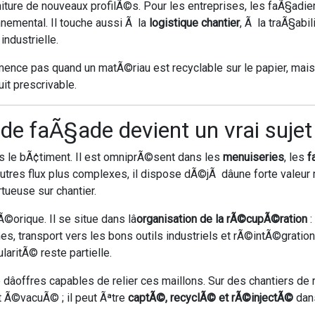
niture de nouveaux profilÃ©s. Pour les entreprises, les faÃ§ad
onnemental. Il touche aussi Ã la
logistique chantier
, Ã la traÃ§abi
ndustrielle.
nce pas quand un matÃ©riau est recyclable sur le papier, mais qu
uit prescrivable.
ium de faÃ§ade devient un vrai suj
ns le bÃ¢timent. Il est omniprÃ©sent dans les
menuiseries
, les
f
res flux plus complexes, il dispose dÃ©jÃ dâune forte valeur mat
tueuse sur chantier.
©orique. Il se situe dans lâ
organisation de la rÃ©cupÃ©ration
:
es, transport vers les bons outils industriels et rÃ©intÃ©gration
laritÃ© reste partielle.
ce dâoffres capables de relier ces maillons. Sur des chantiers d
t Ã©vacuÃ© ; il peut Ãªtre
captÃ©, recyclÃ© et rÃ©injectÃ©
dans