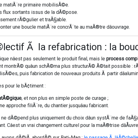
e matiÃ¨re primaire mobilisÃ©e.
es flux sortants issus de la dÃ©pose.
isement rÃ©gulier et traÃ§able.
onter une boucle matiÃ¨re concrÃ¨te au maÃ®tre dâouvrage.
lectif Ã la refabrication : la bou
ue nâest pas seulement le produit final, mais le
process comp
ont montrÃ© quâun schÃ©ma plus structurÃ© Ã©tait possible :
lisÃ©es, puis fabrication de nouveaux produits Ã partir dâalu
 pour le bÃ¢timent :
atÃ©gique
, et non plus en simple poste de curage ;
 approche filiÃ¨re, du chantier jusquâau fabricant.
e ne dÃ©pend plus uniquement du choix dâun systÃ¨me de faÃ§
t. Câest un vrai changement culturel pour la maÃ®trise dâÅuv
 nous avons dÃ©jÃ abordÃ© sur Bati-Mag :
le passage Ã lâÃ©chell