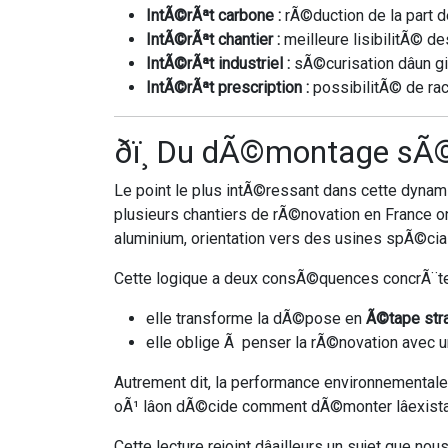
IntÃ©rÃªt carbone :
rÃ©duction de la part d
IntÃ©rÃªt chantier :
meilleure lisibilitÃ© d
IntÃ©rÃªt industriel :
sÃ©curisation dâun g
IntÃ©rÃªt prescription :
possibilitÃ© de rac
ðï¸ Du dÃ©montage sÃ©
Le point le plus intÃ©ressant dans cette dynamiq
plusieurs chantiers de rÃ©novation en France 
aluminium, orientation vers des usines spÃ©cia
Cette logique a deux consÃ©quences concrÃ¨tes
elle transforme la dÃ©pose en
Ã©tape str
elle oblige Ã penser la rÃ©novation avec une
Autrement dit, la performance environnemental
oÃ¹ lâon dÃ©cide comment dÃ©monter lâexistan
Cette lecture rejoint dâailleurs un sujet que