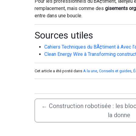
Pour les professionnels du bÃ¢timent, lâenje
remplacement, mais comme des
gisements org
entre dans une boucle.
Sources utiles
Cahiers Techniques du BÃ¢timent â Avec l’a
Clean Energy Wire â Transforming construc
Cet article a été posté dans
A la une
,
Conseils et guides
,
É
←
Construction robotisée : les bl
la donne