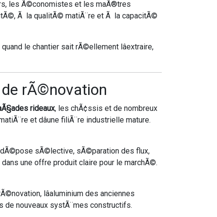
iers, les Ã©conomistes et les maÃ®tres
litÃ©, Ã la qualitÃ© matiÃ¨re et Ã la capacitÃ©
and le chantier sait rÃ©ellement lâextraire,
et de rÃ©novation
aÃ§ades rideaux
, les chÃ¢ssis et de nombreux
iÃ¨re et dâune filiÃ¨re industrielle mature.
 dÃ©pose sÃ©lective, sÃ©paration des flux,
 dans une offre produit claire pour le marchÃ©.
e rÃ©novation, lâaluminium des anciennes
 de nouveaux systÃ¨mes constructifs.