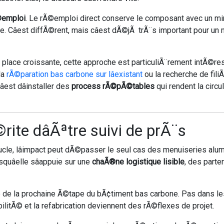
©emploi
. Le rÃ©emploi direct conserve le composant avec un mini
lle. Câest diffÃ©rent, mais câest dÃ©jÃ trÃ¨s important pour 
lace croissante, cette approche est particuliÃ¨rement intÃ©ress
la
rÃ©paration bas carbone sur lâexistant
ou la recherche de fili
est dâinstaller des
process rÃ©pÃ©tables
qui rendent la circ
rite dâÃªtre suivi de prÃ¨s
 boucle, lâimpact peut dÃ©passer le seul cas des menuiseries 
squâelle sâappuie sur une
chaÃ®ne logistique lisible
, des parte
tie de la prochaine Ã©tape du bÃ¢timent bas carbone. Pas dans
litÃ© et la refabrication deviennent des rÃ©flexes de projet.