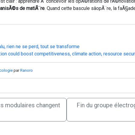
u est clair : apprendre Ã concevoir les opÃ©rations de rÃ©nova
anisÃ©s de matiÃ¨re
. Quand cette bascule sâopÃ¨re, la faÃ§a
lu, rien ne se perd, tout se transforme
tion could boost competitiveness, climate action, resource securi
cologie
par
Ranoro
ocs modulaires changent
Fin du groupe électro