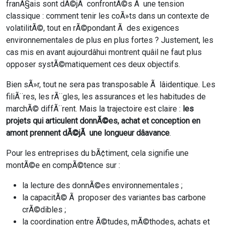
franÃ§ais sont dÃ©jÃ confrontÃ©s Ã une tension
classique : comment tenir les coÃ»ts dans un contexte de
volatilitÃ©, tout en rÃ©pondant Ã des exigences
environnementales de plus en plus fortes ? Justement, les
cas mis en avant aujourdâhui montrent quâil ne faut plus
opposer systÃ©matiquement ces deux objectifs.
Bien sÃ»r, tout ne sera pas transposable Ã lâidentique. Les
filiÃ¨res, les rÃ¨gles, les assurances et les habitudes de
marchÃ© diffÃ¨rent. Mais la trajectoire est claire :
les
projets qui articulent donnÃ©es, achat et conception en
amont prennent dÃ©jÃ une longueur dâavance
.
Pour les entreprises du bÃ¢timent, cela signifie une
montÃ©e en compÃ©tence sur :
la lecture des donnÃ©es environnementales ;
la capacitÃ© Ã proposer des variantes bas carbone
crÃ©dibles ;
la coordination entre Ã©tudes, mÃ©thodes, achats et