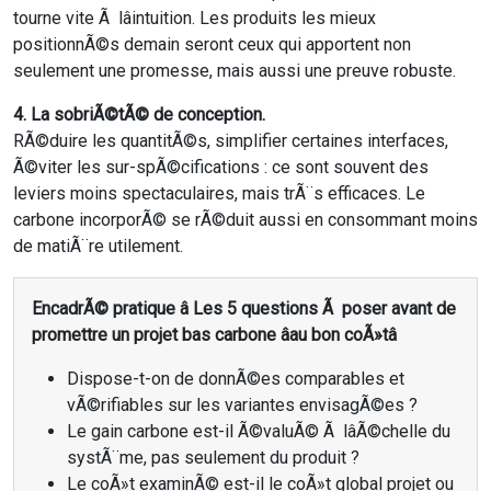
tourne vite Ã lâintuition. Les produits les mieux
positionnÃ©s demain seront ceux qui apportent non
seulement une promesse, mais aussi une preuve robuste.
4. La sobriÃ©tÃ© de conception.
RÃ©duire les quantitÃ©s, simplifier certaines interfaces,
Ã©viter les sur-spÃ©cifications : ce sont souvent des
leviers moins spectaculaires, mais trÃ¨s efficaces. Le
carbone incorporÃ© se rÃ©duit aussi en consommant moins
de matiÃ¨re utilement.
EncadrÃ© pratique â Les 5 questions Ã poser avant de
promettre un projet bas carbone âau bon coÃ»tâ
Dispose-t-on de donnÃ©es comparables et
vÃ©rifiables sur les variantes envisagÃ©es ?
Le gain carbone est-il Ã©valuÃ© Ã lâÃ©chelle du
systÃ¨me, pas seulement du produit ?
Le coÃ»t examinÃ© est-il le coÃ»t global projet ou