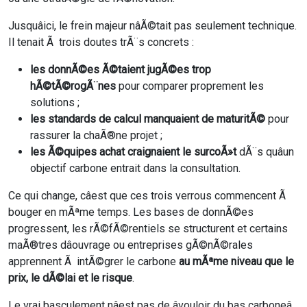
Jusquâici, le frein majeur nâÃ©tait pas seulement technique.
Il tenait Ã trois doutes trÃ¨s concrets :
les donnÃ©es Ã©taient jugÃ©es trop
hÃ©tÃ©rogÃ¨nes
pour comparer proprement les
solutions ;
les standards de calcul manquaient de maturitÃ©
pour
rassurer la chaÃ®ne projet ;
les Ã©quipes achat craignaient le surcoÃ»t
dÃ¨s quâun
objectif carbone entrait dans la consultation.
Ce qui change, câest que ces trois verrous commencent Ã
bouger en mÃªme temps. Les bases de donnÃ©es
progressent, les rÃ©fÃ©rentiels se structurent et certains
maÃ®tres dâouvrage ou entreprises gÃ©nÃ©rales
apprennent Ã intÃ©grer le carbone
au mÃªme niveau que le
prix, le dÃ©lai et le risque
.
Le vrai basculement nâest pas de âvouloir du bas carboneâ.