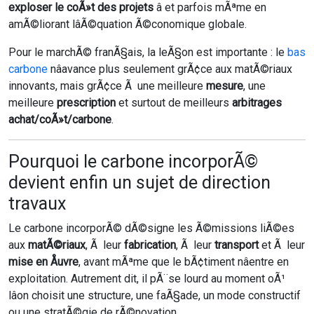
exploser le coÃ»t des projets
â et parfois mÃªme en
amÃ©liorant lâÃ©quation Ã©conomique globale.
Pour le marchÃ© franÃ§ais, la leÃ§on est importante : le
bas
carbone
nâavance plus seulement grÃ¢ce aux matÃ©riaux
innovants, mais grÃ¢ce Ã une meilleure
mesure
, une
meilleure
prescription
et surtout de meilleurs
arbitrages
achat/coÃ»t/carbone
.
Pourquoi le carbone incorporÃ©
devient enfin un sujet de direction
travaux
Le carbone incorporÃ© dÃ©signe les Ã©missions liÃ©es
aux
matÃ©riaux
, Ã leur
fabrication
, Ã leur
transport
et Ã leur
mise en Åuvre
, avant mÃªme que le bÃ¢timent nâentre en
exploitation. Autrement dit, il pÃ¨se lourd au moment oÃ¹
lâon choisit une structure, une faÃ§ade, un mode constructif
ou une stratÃ©gie de rÃ©novation.