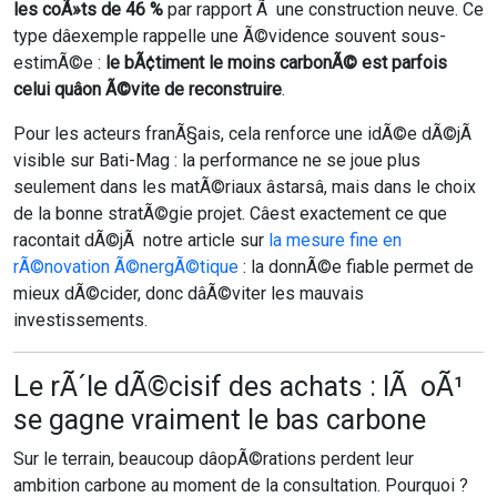
les coÃ»ts de 46 %
par rapport Ã une construction neuve. Ce
type dâexemple rappelle une Ã©vidence souvent sous-
estimÃ©e :
le bÃ¢timent le moins carbonÃ© est parfois
celui quâon Ã©vite de reconstruire
.
Pour les acteurs franÃ§ais, cela renforce une idÃ©e dÃ©jÃ
visible sur Bati-Mag : la performance ne se joue plus
seulement dans les matÃ©riaux âstarsâ, mais dans le choix
de la bonne stratÃ©gie projet. Câest exactement ce que
racontait dÃ©jÃ notre article sur
la mesure fine en
rÃ©novation Ã©nergÃ©tique
: la donnÃ©e fiable permet de
mieux dÃ©cider, donc dâÃ©viter les mauvais
investissements.
Le rÃ´le dÃ©cisif des achats : lÃ oÃ¹
se gagne vraiment le bas carbone
Sur le terrain, beaucoup dâopÃ©rations perdent leur
ambition carbone au moment de la consultation. Pourquoi ?