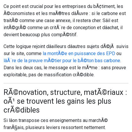
Ce point est crucial pour les entreprises du bÃ¢timent, les
Ã©conomistes et les maÃ®tres dâÅuvre : si le carbone est
traitÃ© comme une case annexe, il restera cher. Sâil est
intÃ©grÃ© comme un critÃ¨re de conception et dâachat, il
devient beaucoup plus compÃ©titif.
Cette logique rejoint dâailleurs dâautres sujets dÃ©jÃ suivis
sur le site, comme
la montÃ©e en puissance des EPD
ou
lâÃ¨re de la preuve mÃ©tier pour le bÃ©ton bas carbone
.
Dans les deux cas, le message est le mÃªme : sans preuve
exploitable, pas de massification crÃ©dible.
RÃ©novation, structure, matÃ©riaux :
oÃ¹ se trouvent les gains les plus
crÃ©dibles
Si lâon transpose ces enseignements au marchÃ©
franÃ§ais, plusieurs leviers ressortent nettement.