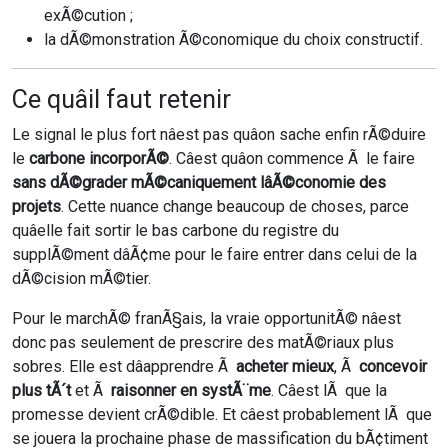
exÃ©cution ;
la dÃ©monstration Ã©conomique du choix constructif.
Ce quâil faut retenir
Le signal le plus fort nâest pas quâon sache enfin rÃ©duire
le
carbone incorporÃ©
. Câest quâon commence Ã le faire
sans dÃ©grader mÃ©caniquement lâÃ©conomie des
projets
. Cette nuance change beaucoup de choses, parce
quâelle fait sortir le bas carbone du registre du
supplÃ©ment dâÃ¢me pour le faire entrer dans celui de la
dÃ©cision mÃ©tier.
Pour le marchÃ© franÃ§ais, la vraie opportunitÃ© nâest
donc pas seulement de prescrire des matÃ©riaux plus
sobres. Elle est dâapprendre Ã
acheter mieux
, Ã
concevoir
plus tÃ´t
et Ã
raisonner en systÃ¨me
. Câest lÃ que la
promesse devient crÃ©dible. Et câest probablement lÃ que
se jouera la prochaine phase de massification du bÃ¢timent