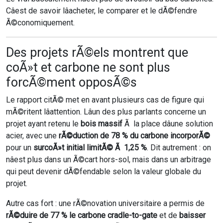
Câest de savoir lâacheter, le comparer et le dÃ©fendre
Ã©conomiquement.
Des projets rÃ©els montrent que
coÃ»t et carbone ne sont plus
forcÃ©ment opposÃ©s
Le rapport citÃ© met en avant plusieurs cas de figure qui
mÃ©ritent lâattention. Lâun des plus parlants concerne un
projet ayant retenu le
bois massif
Ã la place dâune solution
acier, avec une
rÃ©duction de 78 % du carbone incorporÃ©
pour un
surcoÃ»t initial limitÃ© Ã 1,25 %
. Dit autrement : on
nâest plus dans un Ã©cart hors-sol, mais dans un arbitrage
qui peut devenir dÃ©fendable selon la valeur globale du
projet.
Autre cas fort : une rÃ©novation universitaire a permis de
rÃ©duire de 77 % le carbone cradle-to-gate
et de
baisser