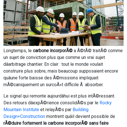
Longtemps, le
carbone incorporÃ©
a Ã©tÃ© traitÃ© comme
un sujet de conviction plus que comme un vrai sujet
dâarbitrage chantier. En clair : tout le monde voulait
construire plus sobre, mais beaucoup supposaient encore
quâune forte baisse des Ã©missions impliquait
mÃ©caniquement un surcoÃ»t difficile Ã absorber.
Le signal qui remonte aujourdâhui est plus intÃ©ressant.
Des retours dâexpÃ©rience consolidÃ©s par le
Rocky
Mountain Institute
et relayÃ©s par
Building
Design+Construction
montrent quâil devient possible de
rÃ©duire fortement le carbone incorporÃ© sans faire