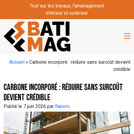
Skip to main content
Tout sur les travaux, l'aménagement
intérieur et extérieur
Accueil
»
Carbone incorporé : réduire sans surcoût devient
crédible
Carbone incorporé : réduire sans surcoût
devient crédible
Publié le 7 juin 2026 par
Ranoro