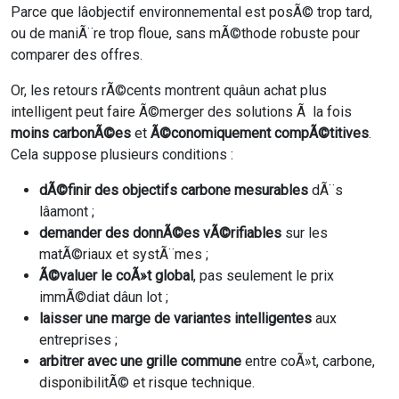
Parce que lâobjectif environnemental est posÃ© trop tard,
ou de maniÃ¨re trop floue, sans mÃ©thode robuste pour
comparer des offres.
Or, les retours rÃ©cents montrent quâun achat plus
intelligent peut faire Ã©merger des solutions Ã la fois
moins carbonÃ©es
et
Ã©conomiquement compÃ©titives
.
Cela suppose plusieurs conditions :
dÃ©finir des objectifs carbone mesurables
dÃ¨s
lâamont ;
demander des donnÃ©es vÃ©rifiables
sur les
matÃ©riaux et systÃ¨mes ;
Ã©valuer le coÃ»t global
, pas seulement le prix
immÃ©diat dâun lot ;
laisser une marge de variantes intelligentes
aux
entreprises ;
arbitrer avec une grille commune
entre coÃ»t, carbone,
disponibilitÃ© et risque technique.