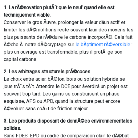
1. La rÃ©novation plutÃ´t que le neuf quand elle est
techniquement viable.
Conserver le gros Åuvre, prolonger la valeur dâun actif et
limiter les dÃ©molitions reste souvent lâun des moyens les
plus puissants de rÃ©duire le carbone incorporÃ©. Cela fait
Ã©cho Ã notre dÃ©cryptage sur
le bÃ¢timent rÃ©versible
:
plus un ouvrage est transformable, plus il protÃ¨ge son
capital carbone.
2. Les arbitrages structurels prÃ©coces.
Le choix entre acier, bÃ©ton, bois ou solution hybride se
joue trÃ¨s tÃ´t. Attendre le DCE pour âverdirâ un projet est
souvent trop tard. Les gains se construisent en phase
esquisse, APS ou APD, quand la structure peut encore
Ã©voluer sans coÃ»t de friction majeur.
3. Les produits disposant de donnÃ©es environnementales
solides.
Sans FDES, EPD ou cadre de comparaison clair, le dÃ©bat