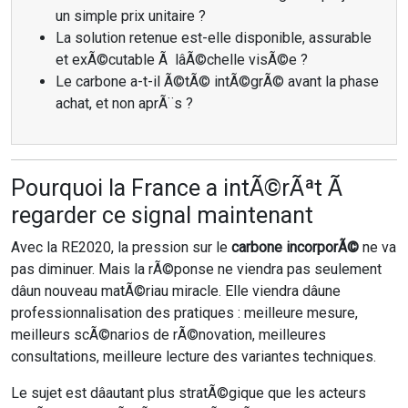
un simple prix unitaire ?
La solution retenue est-elle disponible, assurable
et exÃ©cutable Ã lâÃ©chelle visÃ©e ?
Le carbone a-t-il Ã©tÃ© intÃ©grÃ© avant la phase
achat, et non aprÃ¨s ?
Pourquoi la France a intÃ©rÃªt Ã
regarder ce signal maintenant
Avec la RE2020, la pression sur le
carbone incorporÃ©
ne va
pas diminuer. Mais la rÃ©ponse ne viendra pas seulement
dâun nouveau matÃ©riau miracle. Elle viendra dâune
professionnalisation des pratiques : meilleure mesure,
meilleurs scÃ©narios de rÃ©novation, meilleures
consultations, meilleure lecture des variantes techniques.
Le sujet est dâautant plus stratÃ©gique que les acteurs