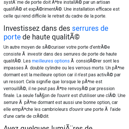
systÃ¨me de porte doit Ãªtre installÃ© par un artisan
qualifiÃ© et expÃ©rimentÃ©. Une installation efficace est
celle qui rend difficile le retrait du cadre de la porte.
Investissez dans des
serrures de
porte
de haute qualitÃ©
Un autre moyen de sÃ©curiser votre porte d’entrÃ©e
consiste Ã investir dans des serrures de porte de haute
qualitÃ©. Les
meilleures options
Ã considÃ©rer sont les
impasses Ã double cylindre ou les verrous morts. Un pÃªne
dormant est la meilleure option car il n’est pas activÃ© par
un ressort. Cela signifie que lorsque le pÃªne est
verrouillÃ©, il ne peut pas Ãªtre renvoyÃ© par pression
finale. La seule faÃ§on de l’ouvrir est d’utiliser une clÃ©. Une
serrure Ã pÃªne dormant est aussi une bonne option, car
elle empÃªche les cambrioleurs d’ouvrir une porte Ã l’aide
d’une carte de crÃ©dit.
Ayez quelques lumiÃ¨res de