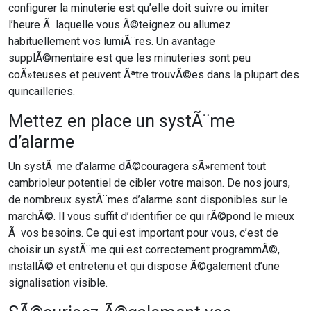
configurer la minuterie est qu’elle doit suivre ou imiter
l’heure Ã laquelle vous Ã©teignez ou allumez
habituellement vos lumiÃ¨res. Un avantage
supplÃ©mentaire est que les minuteries sont peu
coÃ»teuses et peuvent Ãªtre trouvÃ©es dans la plupart des
quincailleries.
Mettez en place un systÃ¨me
d’alarme
Un systÃ¨me d’alarme dÃ©couragera sÃ»rement tout
cambrioleur potentiel de cibler votre maison. De nos jours,
de nombreux systÃ¨mes d’alarme sont disponibles sur le
marchÃ©. Il vous suffit d’identifier ce qui rÃ©pond le mieux
Ã vos besoins. Ce qui est important pour vous, c’est de
choisir un systÃ¨me qui est correctement programmÃ©,
installÃ© et entretenu et qui dispose Ã©galement d’une
signalisation visible.