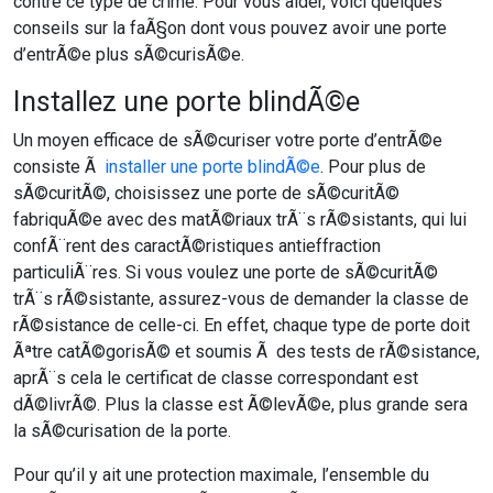
contre ce type de crime. Pour vous aider, voici quelques
conseils sur la faÃ§on dont vous pouvez avoir une porte
d’entrÃ©e plus sÃ©curisÃ©e.
Installez une porte blindÃ©e
Un moyen efficace de sÃ©curiser votre porte d’entrÃ©e
consiste Ã
installer une porte blindÃ©e
. Pour plus de
sÃ©curitÃ©, choisissez une porte de sÃ©curitÃ©
fabriquÃ©e avec des matÃ©riaux trÃ¨s rÃ©sistants, qui lui
confÃ¨rent des caractÃ©ristiques antieffraction
particuliÃ¨res. Si vous voulez une porte de sÃ©curitÃ©
trÃ¨s rÃ©sistante, assurez-vous de demander la classe de
rÃ©sistance de celle-ci. En effet, chaque type de porte doit
Ãªtre catÃ©gorisÃ© et soumis Ã des tests de rÃ©sistance,
aprÃ¨s cela le certificat de classe correspondant est
dÃ©livrÃ©. Plus la classe est Ã©levÃ©e, plus grande sera
la sÃ©curisation de la porte.
Pour qu’il y ait une protection maximale, l’ensemble du