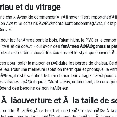
au et du vitrage
ins choix. Avant de commencer Ã rÃ©nover, il est important d’Ã©v
en bon Ã©tat. Si certains Ã©lÃ©ments sont endommagÃ©s, il est p
©nover.
our les fenÃªtres sont le bois, l’aluminium, le PVC et le compo
litÃ© et de coÃ»t. Pour avoir des
fenÃªtres Ã©lÃ©gantes et pe
ortant est de bien choisir les couleurs et le style qui convient 
aces pour isoler la maison et rÃ©duire les pertes de chaleur. Ce
elles. Pour une meilleure isolation thermique et phonique, le vit
tres, il est essentiel de bien choisir leur vitrage. Câest pour c
s vitrages spÃ©cifiques. Câest le cas, notamment, de ceux qui s
©pend des besoins de son intÃ©rieur.
Ã lâouverture et Ã la taille de 
as prendre Ã la lÃ©gÃ¨re. En effet, une fenÃªtre destinÃ©e Ã la
s
de tenir compte des caractÃ©ristiques de la piÃ¨ce. Ã savoir, sa 