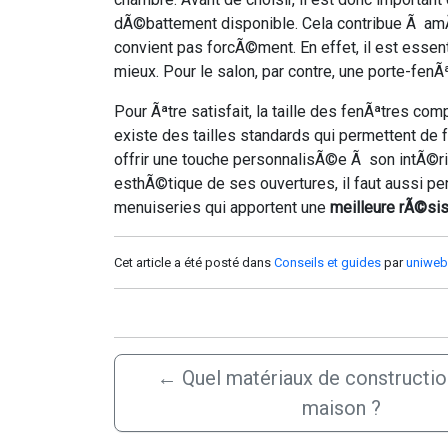
dÃ©battement disponible. Cela contribue Ã amÃ©l
convient pas forcÃ©ment. En effet, il est essen
mieux. Pour le salon, par contre, une porte-fen
Pour Ãªtre satisfait, la taille des fenÃªtres com
existe des tailles standards qui permettent de f
offrir une touche personnalisÃ©e Ã son intÃ©ri
esthÃ©tique de ses ouvertures, il faut aussi pen
menuiseries qui apportent une
meilleure rÃ©sis
Cet article a été posté dans
Conseils et guides
par
uniweb
←
Quel matériaux de constructio
maison ?