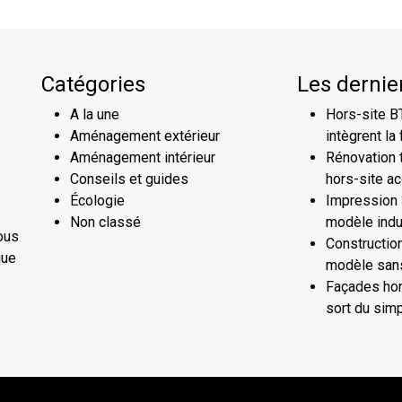
Catégories
Les dernier
A la une
Hors-site B
Aménagement extérieur
intègrent la 
Aménagement intérieur
Rénovation te
Conseils et guides
hors-site a
Écologie
Impression 3
Non classé
modèle indu
ous
Construction
que
modèle sans
Façades hor
sort du sim