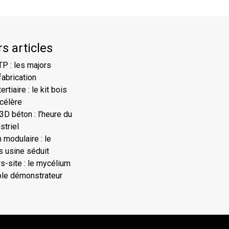
s articles
TP : les majors
fabrication
rtiaire : le kit bois
ccélère
D béton : l’heure du
striel
 modulaire : le
 usine séduit
s-site : le mycélium
ple démonstrateur