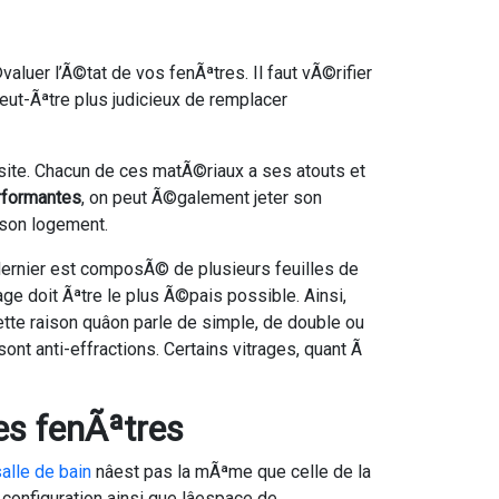
aluer l’Ã©tat de vos fenÃªtres. Il faut vÃ©rifier
eut-Ãªtre plus judicieux de remplacer
site. Chacun de ces matÃ©riaux a ses atouts et
rformantes
, on peut Ã©galement jeter son
Ã son logement.
 dernier est composÃ© de plusieurs feuilles de
rage doit Ãªtre le plus Ã©pais possible. Ainsi,
ette raison quâon parle de simple, de double ou
ont anti-effractions. Certains vitrages, quant Ã
ses fenÃªtres
alle de bain
nâest pas la mÃªme que celle de la
configuration ainsi que lâespace de