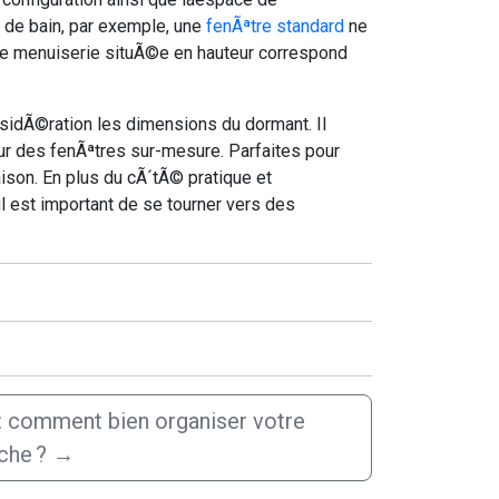
e de bain, par exemple, une
fenÃªtre standard
ne
 une menuiserie situÃ©e en hauteur correspond
considÃ©ration les dimensions du dormant. Il
pour des fenÃªtres sur-mesure. Parfaites pour
ison. En plus du cÃ´tÃ© pratique et
il est important de se tourner vers des
: comment bien organiser votre
che ?
→