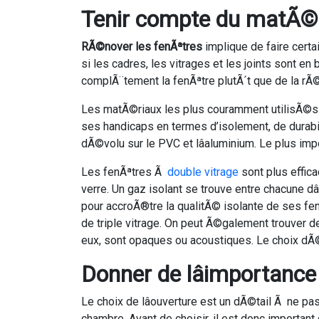
Tenir compte du matÃ©ri
RÃ©nover les fenÃªtres
implique de faire certa
si les cadres, les vitrages et les joints sont 
complÃ¨tement la fenÃªtre plutÃ´t que de la rÃ
Les matÃ©riaux les plus couramment utilisÃ©s p
ses handicaps en termes d’isolement, de durabi
dÃ©volu sur le PVC et lâaluminium. Le plus imp
Les fenÃªtres Ã
double vitrage
sont plus effic
verre. Un gaz isolant se trouve entre chacune dâ
pour accroÃ®tre la qualitÃ© isolante de ses fenÃª
de triple vitrage. On peut Ã©galement trouver de
eux, sont opaques ou acoustiques. Le choix dÃ
Donner de lâimportance 
Le choix de lâouverture est un dÃ©tail Ã ne p
chambre. Avant de choisir, il est donc important 