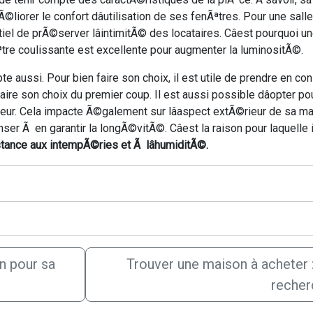
iorer le confort dâutilisation de ses fenÃªtres. Pour une sall
tiel de prÃ©server lâintimitÃ© des locataires. Câest pourquoi
Ãªtre coulissante est excellente pour augmenter la luminositÃ©.
pte aussi. Pour bien faire son choix, il est utile de prendre en 
aire son choix du premier coup. Il est aussi possible dâopter 
eur. Cela impacte Ã©galement sur lâaspect extÃ©rieur de sa ma
ser Ã en garantir la longÃ©vitÃ©. Câest la raison pour laquelle 
tance aux intempÃ©ries et Ã lâhumiditÃ©.
n pour sa
Trouver une maison à acheter 
recher