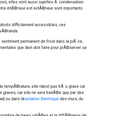
ces, elles sont aussi sujettes Ã condensation
tre intÃ©rieur est extÃ©rieur sont importants
droits difficilement accessibles, ces
 vÃ©randa.
 sentiment permanent de froid dans la piÃ¨ce,
entales que lâon doit faire pour prÃ©server sa
e tempÃ©rature, elle nâest pas trÃ¨s grave car
us graves, car elle ne sera traitÃ©e que par des
¦ ou dans lâ
isolation thermique
des murs, du
 le nombre de baies vitrÃ©es et la diffÃ©rence de