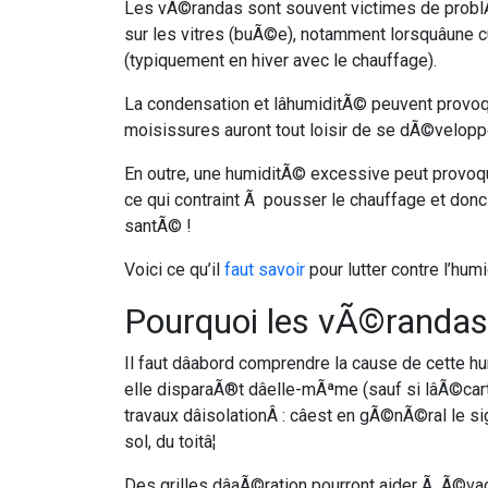
Les vÃ©randas sont souvent victimes de problÃ
sur les vitres (buÃ©e), notamment lorsquâune
(typiquement en hiver avec le chauffage).
La condensation et lâhumiditÃ© peuvent provoq
moisissures auront tout loisir de se dÃ©velopp
En outre, une humiditÃ© excessive peut provoqu
ce qui contraint Ã pousser le chauffage et donc
santÃ© !
Voici ce qu’il
faut savoir
pour lutter contre l’hu
Pourquoi les vÃ©randas 
Il faut dâabord comprendre la cause de cette h
elle disparaÃ®t dâelle-mÃªme (sauf si lâÃ©ca
travaux dâisolationÂ : câest en gÃ©nÃ©ral le 
sol, du toitâ¦
Des grilles dâaÃ©ration pourront aider Ã Ã©vac