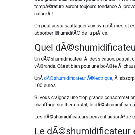
tempÃ©rature auront toujours tendance Ã provoqu
natureÂ !
On peut aussi sâattaquer aux symptÃ´mes et e
absorber lâhumiditÃ© de la piÃ¨ce.
Quel dÃ©shumidificateur
Un dÃ©shumidificateur Ã dessication, passif, 
vÃ©randa. Câest bien pour une boÃ®te Ã chaus
UnÂ
dÃ©shumidificateur Ã©lectrique
, Ã absorp
100 euros.
Si vous craignez une trop grande consommation,
chauffage sur thermostat, le dÃ©shumidificateu
Les dÃ©shumidificateurs peuvent aussi Ãªtre com
Le dÃ©shumidificateur e