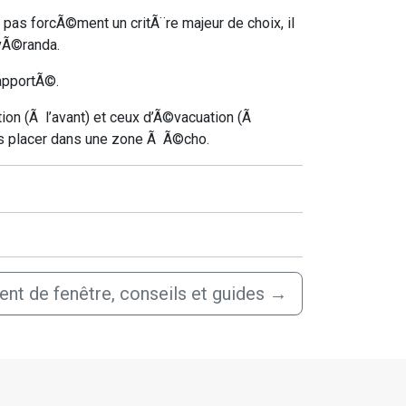
 pas forcÃ©ment un critÃ¨re majeur de choix, il
 vÃ©randa.
apportÃ©.
ation (Ã l’avant) et ceux d’Ã©vacuation (Ã
 les placer dans une zone Ã Ã©cho.
t de fenêtre, conseils et guides
→