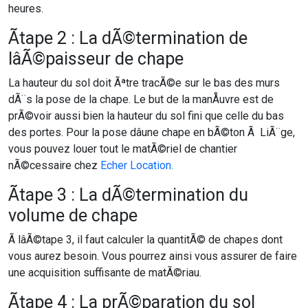
heures.
Ãtape 2 : La dÃ©termination de
lâÃ©paisseur de chape
La hauteur du sol doit Ãªtre tracÃ©e sur le bas des murs
dÃ¨s la pose de la chape. Le but de la manÅuvre est de
prÃ©voir aussi bien la hauteur du sol fini que celle du bas
des portes. Pour la pose dâune chape en bÃ©ton Ã LiÃ¨ge,
vous pouvez louer tout le matÃ©riel de chantier
nÃ©cessaire chez
Echer Location.
Ãtape 3 : La dÃ©termination du
volume de chape
Ã lâÃ©tape 3, il faut calculer la quantitÃ© de chapes dont
vous aurez besoin. Vous pourrez ainsi vous assurer de faire
une acquisition suffisante de matÃ©riau.
Ãtape 4 : La prÃ©paration du sol