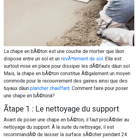
La chape en bÃ©ton est une couche de mortier que lâon
dispose entre un sol et un
revÃªtement de sol
. Elle est
surtout mise en place pour dissiper les dÃ©fauts dâun sol.
Mais, la chape en bÃ©ton constitue Ã©galement un moyen
commode pour le recouvrement des gaines ainsi que des
tuyaux dâun
plancher chauffant
. Comment faire pour poser
une chape en bÃ©tonâ?
Ãtape 1 : Le nettoyage du support
Avant de poser une chape en bÃ©ton, il faut procÃ©der au
nettoyage du support. Ã la suite du nettoyage, il est
recommandÃ© de laisser la surface sÃ©cher pendant 24