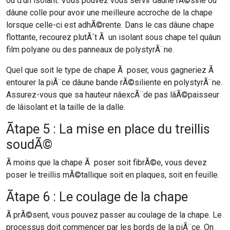
ou d’un isolant. Vous pouvez vous servir dâune rÃ©sine ou
dâune colle pour avoir une meilleure accroche de la chape
lorsque celle-ci est adhÃ©rente. Dans le cas dâune chape
flottante, recourez plutÃ´t Ã un isolant sous chape tel quâun
film polyane ou des panneaux de polystyrÃ¨ne.
Quel que soit le type de chape Ã poser, vous gagneriez Ã
entourer la piÃ¨ce dâune bande rÃ©siliente en polystyrÃ¨ne.
Assurez-vous que sa hauteur nâexcÃ¨de pas lâÃ©paisseur
de lâisolant et la taille de la dalle.
Ãtape 5 : La mise en place du treillis
soudÃ©
Ã moins que la chape Ã poser soit fibrÃ©e, vous devez
poser le treillis mÃ©tallique soit en plaques, soit en feuille.
Ãtape 6 : Le coulage de la chape
Ã prÃ©sent, vous pouvez passer au coulage de la chape. Le
processus doit commencer par les bords de la piÃ¨ce. On