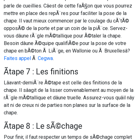
parle de cueillies. Câest de cette faÃ§on que vous pourrez
mettre en place des repÃ¨res pour faciliter la pose de la
chape. Il vaut mieux commencer par le coulage du cÃ´tÃ©
opposÃ© de la porte et par un coin de la piÃ¨ce. Servez-
vous dâune rÃ¨gle mÃ©tallique pour Ã©taler la chape.
Besoin dâune Ã©quipe qualifiÃ©e pour la pose de votre
chape en bÃ©ton Ã LiÃ¨ge, en Wallonie ou Ã Bruxellesâ?
Faites appel
Ã
Cegwa
.
Ãtape 7 : Les finitions
Lâavant-derniÃ¨re Ã©tape est celle des finitions de la
chape. Il sâagit de la lisser convenablement au moyen de la
rÃ¨gle mÃ©tallique et dâune truelle. Assurez-vous quâil nây
ait ni de creux ni de parties non planes sur la surface de la
chape.
Ãtape 8 : Le sÃ©chage
Pour finir, il faut respecter un temps de sÃ©chage complet