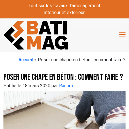
Skip to main content
Tout sur les travaux, l'aménagement
intérieur et extérieur
Accueil
»
Poser une chape en béton : comment faire ?
Poser une chape en béton : comment faire ?
Publié le 18 mars 2020 par
Ranoro