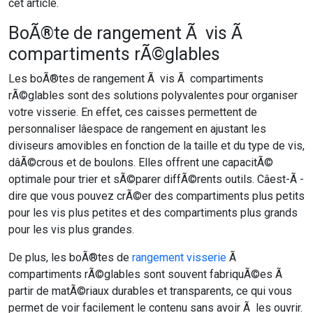
cet article.
BoÃ®te de rangement Ã vis Ã
compartiments rÃ©glables
Les boÃ®tes de rangement Ã vis Ã compartiments
rÃ©glables sont des solutions polyvalentes pour organiser
votre visserie. En effet, ces caisses permettent de
personnaliser lâespace de rangement en ajustant les
diviseurs amovibles en fonction de la taille et du type de vis,
dâÃ©crous et de boulons. Elles offrent une capacitÃ©
optimale pour trier et sÃ©parer diffÃ©rents outils. Câest-Ã -
dire que vous pouvez crÃ©er des compartiments plus petits
pour les vis plus petites et des compartiments plus grands
pour les vis plus grandes.
De plus, les boÃ®tes de
rangement visserie
Ã
compartiments rÃ©glables sont souvent fabriquÃ©es Ã
partir de matÃ©riaux durables et transparents, ce qui vous
permet de voir facilement le contenu sans avoir Ã les ouvrir.