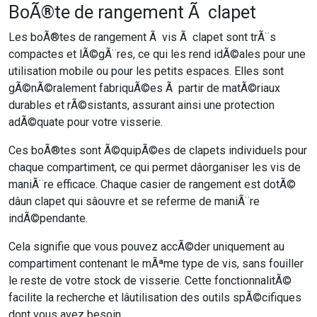
BoÃ®te de rangement Ã clapet
Les boÃ®tes de rangement Ã vis Ã clapet sont trÃ¨s
compactes et lÃ©gÃ¨res, ce qui les rend idÃ©ales pour une
utilisation mobile ou pour les petits espaces. Elles sont
gÃ©nÃ©ralement fabriquÃ©es Ã partir de matÃ©riaux
durables et rÃ©sistants, assurant ainsi une protection
adÃ©quate pour votre visserie.
Ces boÃ®tes sont Ã©quipÃ©es de clapets individuels pour
chaque compartiment, ce qui permet dâorganiser les vis de
maniÃ¨re efficace. Chaque casier de rangement est dotÃ©
dâun clapet qui sâouvre et se referme de maniÃ¨re
indÃ©pendante.
Cela signifie que vous pouvez accÃ©der uniquement au
compartiment contenant le mÃªme type de vis, sans fouiller
le reste de votre stock de visserie. Cette fonctionnalitÃ©
facilite la recherche et lâutilisation des outils spÃ©cifiques
dont vous avez besoin.