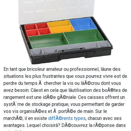
En tant que bricoleur amateur ou professionnel, lâune des
situations les plus frustrantes que vous pourrez vivre est de
perdre du temps Ã chercher la vis ou lâÃ©crou dont vous
avez besoin. Câest en cela que lâutilisation des boÃ®tes de
rangement est une idÃ©e gÃ©niale. Ces caisses offrent un
systÃ¨me de stockage pratique, vous permettant de garder
vos vis organisÃ©es et Ã portÃ©e de main. Sur le
marchÃ©, il en existe
diffÃ©rents types
, chacun avec ses
avantages. Lequel choisirâ? DÃ©couvrez la rÃ©ponse dans