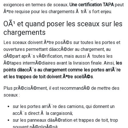
exigences en termes de sceaux
. Une certification TAPA
peut
Ãªtre requise pour les chargements Ã trÃ¨s fort enjeu.
OÃ¹ et quand poser les sceaux sur les
chargements
Les sceaux doivent Ãªtre posÃ©s sur toutes les portes et
ouvertures permettant dâaccÃ©der au chargement, au
dÃ©part aprÃ¨s vÃ©rification, mais aussi Ã toutes les
Ã©tapes intermÃ©diaires avant la livraison finale. Ainsi,
les
points dâaccÃ¨s au chargement comme les portes arriÃ¨re
et les trappes de toit doivent Ãªtre scellÃ©s
.
Plus prÃ©cisÃ©ment, il est recommandÃ© de mettre des
sceaux :
sur les portes arriÃ¨re des camions, qui donnent un
accÃ¨s direct Ã la cargaisonâ;
sur les panneaux dâaÃ©ration et trappes de toit, trop
souvent nÃ©gligÃ©sâ;