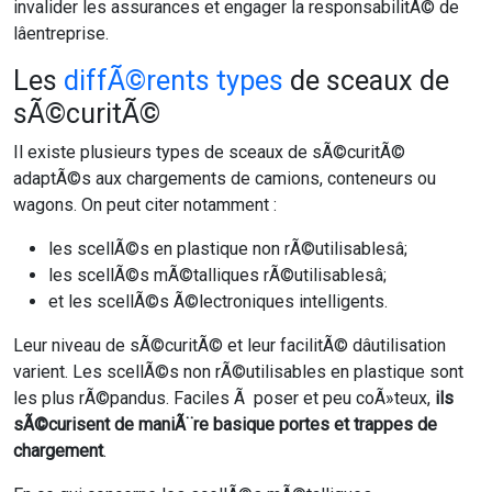
invalider les assurances et engager la responsabilitÃ© de
lâentreprise.
Les
diffÃ©rents types
de sceaux de
sÃ©curitÃ©
Il existe plusieurs types de sceaux de sÃ©curitÃ©
adaptÃ©s aux chargements de camions, conteneurs ou
wagons. On peut citer notamment :
les scellÃ©s en plastique non rÃ©utilisablesâ;
les scellÃ©s mÃ©talliques rÃ©utilisablesâ;
et les scellÃ©s Ã©lectroniques intelligents.
Leur niveau de sÃ©curitÃ© et leur facilitÃ© dâutilisation
varient. Les scellÃ©s non rÃ©utilisables en plastique sont
les plus rÃ©pandus. Faciles Ã poser et peu coÃ»teux,
ils
sÃ©curisent de maniÃ¨re basique portes et trappes de
chargement
.