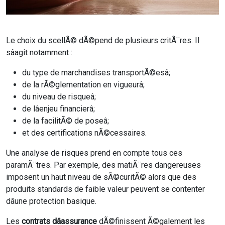
Le choix du scellÃ© dÃ©pend de plusieurs critÃ¨res. Il
sâagit notamment :
du type de marchandises transportÃ©esâ;
de la rÃ©glementation en vigueurâ;
du niveau de risqueâ;
de lâenjeu financierâ;
de la facilitÃ© de poseâ;
et des certifications nÃ©cessaires.
Une analyse de risques prend en compte tous ces
paramÃ¨tres. Par exemple, des matiÃ¨res dangereuses
imposent un haut niveau de sÃ©curitÃ© alors que des
produits standards de faible valeur peuvent se contenter
dâune protection basique.
Les
contrats dâassurance
dÃ©finissent Ã©galement les