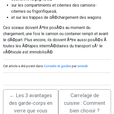
sur les compartiments et citernes des camions-
citernes ou frigorifiquesâ;
et sur les trappes de dÃ©chargement des wagons.
Ces sceaux doivent Ãªtre posÃ©s au moment du
chargement, une fois le camion ou container rempli et avant
le dÃ©part. Plus encore, ils doivent Ãªtre aussi posÃ©s Ã
toutes les Ã©tapes intermÃ©diaires du transport oÃ¹ le
vÃ©hicule est immobilisÃ©.
Cet article a été posté dans
Conseils et guides
par
uniweb
←
Les 3 avantages
Carrelage de
des garde-corps en
cuisine : Comment
verre que vous
bien choisir ?