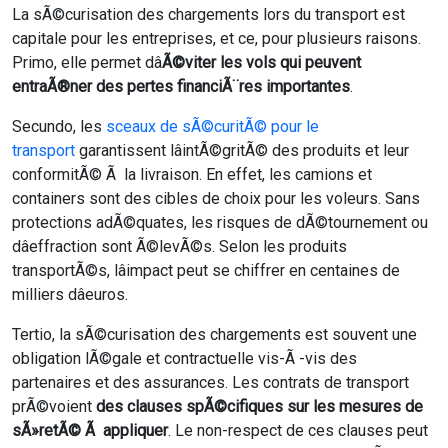
La sÃ©curisation des chargements lors du transport est
capitale pour les entreprises, et ce, pour plusieurs raisons.
Primo, elle permet dâ
Ã©viter les vols qui peuvent
entraÃ®ner des pertes financiÃ¨res importantes
.
Secundo, les
sceaux de sÃ©curitÃ© pour le
transport
garantissent lâintÃ©gritÃ© des produits et leur
conformitÃ© Ã la livraison. En effet, les camions et
containers sont des cibles de choix pour les voleurs. Sans
protections adÃ©quates, les risques de dÃ©tournement ou
dâeffraction sont Ã©levÃ©s. Selon les produits
transportÃ©s, lâimpact peut se chiffrer en centaines de
milliers dâeuros.
Tertio, la sÃ©curisation des chargements est souvent une
obligation lÃ©gale et contractuelle vis-Ã -vis des
partenaires et des assurances. Les contrats de transport
prÃ©voient
des clauses spÃ©cifiques sur les mesures de
sÃ»retÃ© Ã appliquer
. Le non-respect de ces clauses peut