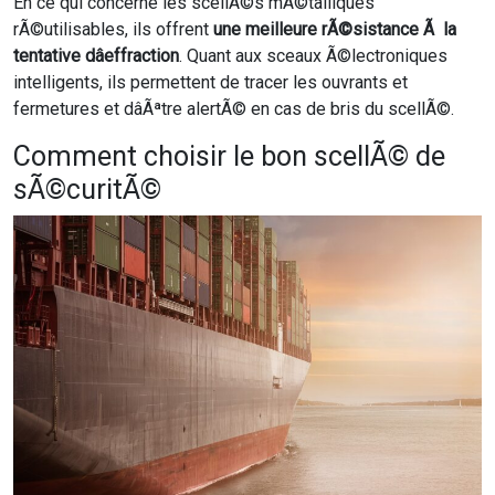
En ce qui concerne les scellÃ©s mÃ©talliques
rÃ©utilisables, ils offrent
une meilleure rÃ©sistance Ã la
tentative dâeffraction
. Quant aux sceaux Ã©lectroniques
intelligents, ils permettent de tracer les ouvrants et
fermetures et dâÃªtre alertÃ© en cas de bris du scellÃ©.
Comment choisir le bon scellÃ© de
sÃ©curitÃ©