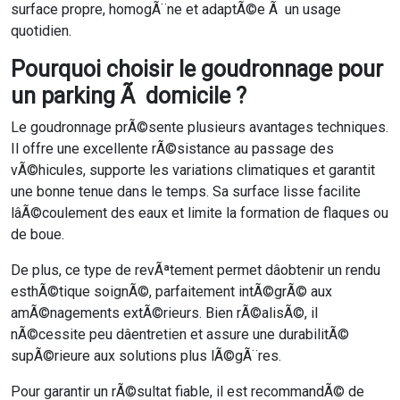
surface propre, homogÃ¨ne et adaptÃ©e Ã un usage
quotidien.
Pourquoi choisir le goudronnage pour
un parking Ã domicile ?
Le goudronnage prÃ©sente plusieurs avantages techniques.
Il offre une excellente rÃ©sistance au passage des
vÃ©hicules, supporte les variations climatiques et garantit
une bonne tenue dans le temps. Sa surface lisse facilite
lâÃ©coulement des eaux et limite la formation de flaques ou
de boue.
De plus, ce type de revÃªtement permet dâobtenir un rendu
esthÃ©tique soignÃ©, parfaitement intÃ©grÃ© aux
amÃ©nagements extÃ©rieurs. Bien rÃ©alisÃ©, il
nÃ©cessite peu dâentretien et assure une durabilitÃ©
supÃ©rieure aux solutions plus lÃ©gÃ¨res.
Pour garantir un rÃ©sultat fiable, il est recommandÃ© de