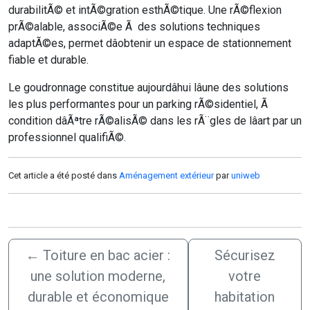
durabilitÃ© et intÃ©gration esthÃ©tique. Une rÃ©flexion
prÃ©alable, associÃ©e Ã des solutions techniques
adaptÃ©es, permet dâobtenir un espace de stationnement
fiable et durable.
Le goudronnage constitue aujourdâhui lâune des solutions
les plus performantes pour un parking rÃ©sidentiel, Ã
condition dâÃªtre rÃ©alisÃ© dans les rÃ¨gles de lâart par un
professionnel qualifiÃ©.
Cet article a été posté dans
Aménagement extérieur
par
uniweb
←
Toiture en bac acier :
Sécurisez
une solution moderne,
votre
durable et économique
habitation