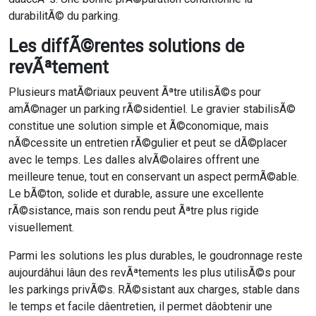
durabilitÃ© du parking.
Les diffÃ©rentes solutions de
revÃªtement
Plusieurs matÃ©riaux peuvent Ãªtre utilisÃ©s pour
amÃ©nager un parking rÃ©sidentiel. Le gravier stabilisÃ©
constitue une solution simple et Ã©conomique, mais
nÃ©cessite un entretien rÃ©gulier et peut se dÃ©placer
avec le temps. Les dalles alvÃ©olaires offrent une
meilleure tenue, tout en conservant un aspect permÃ©able.
Le bÃ©ton, solide et durable, assure une excellente
rÃ©sistance, mais son rendu peut Ãªtre plus rigide
visuellement.
Parmi les solutions les plus durables, le goudronnage reste
aujourdâhui lâun des revÃªtements les plus utilisÃ©s pour
les parkings privÃ©s. RÃ©sistant aux charges, stable dans
le temps et facile dâentretien, il permet dâobtenir une