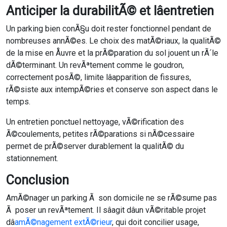
Anticiper la durabilitÃ© et lâentretien
Un parking bien conÃ§u doit rester fonctionnel pendant de
nombreuses annÃ©es. Le choix des matÃ©riaux, la qualitÃ©
de la mise en Åuvre et la prÃ©paration du sol jouent un rÃ´le
dÃ©terminant. Un revÃªtement comme le goudron,
correctement posÃ©, limite lâapparition de fissures,
rÃ©siste aux intempÃ©ries et conserve son aspect dans le
temps.
Un entretien ponctuel nettoyage, vÃ©rification des
Ã©coulements, petites rÃ©parations si nÃ©cessaire
permet de prÃ©server durablement la qualitÃ© du
stationnement.
Conclusion
AmÃ©nager un parking Ã son domicile ne se rÃ©sume pas
Ã poser un revÃªtement. Il sâagit dâun vÃ©ritable projet
dâ
amÃ©nagement extÃ©rieur
, qui doit concilier usage,