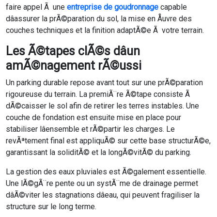
faire appel Ã une
entreprise de goudronnage
capable
dâassurer la prÃ©paration du sol, la mise en Åuvre des
couches techniques et la finition adaptÃ©e Ã votre terrain.
Les Ã©tapes clÃ©s dâun
amÃ©nagement rÃ©ussi
Un parking durable repose avant tout sur une prÃ©paration
rigoureuse du terrain. La premiÃ¨re Ã©tape consiste Ã
dÃ©caisser le sol afin de retirer les terres instables. Une
couche de fondation est ensuite mise en place pour
stabiliser lâensemble et rÃ©partir les charges. Le
revÃªtement final est appliquÃ© sur cette base structurÃ©e,
garantissant la soliditÃ© et la longÃ©vitÃ© du parking.
La gestion des eaux pluviales est Ã©galement essentielle.
Une lÃ©gÃ¨re pente ou un systÃ¨me de drainage permet
dâÃ©viter les stagnations dâeau, qui peuvent fragiliser la
structure sur le long terme.