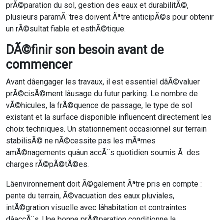
prÃ©paration du sol, gestion des eaux et durabilitÃ©,
plusieurs paramÃ¨tres doivent Ãªtre anticipÃ©s pour obtenir
un rÃ©sultat fiable et esthÃ©tique.
DÃ©finir son besoin avant de
commencer
Avant dâengager les travaux, il est essentiel dâÃ©valuer
prÃ©cisÃ©ment lâusage du futur parking. Le nombre de
vÃ©hicules, la frÃ©quence de passage, le type de sol
existant et la surface disponible influencent directement les
choix techniques. Un stationnement occasionnel sur terrain
stabilisÃ© ne nÃ©cessite pas les mÃªmes
amÃ©nagements quâun accÃ¨s quotidien soumis Ã des
charges rÃ©pÃ©tÃ©es.
Lâenvironnement doit Ã©galement Ãªtre pris en compte :
pente du terrain, Ã©vacuation des eaux pluviales,
intÃ©gration visuelle avec lâhabitation et contraintes
dâaccÃ¨s. Une bonne prÃ©paration conditionne la