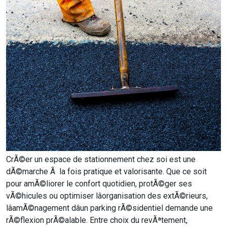
CrÃ©er un espace de stationnement chez soi est une
dÃ©marche Ã la fois pratique et valorisante. Que ce soit
pour amÃ©liorer le confort quotidien, protÃ©ger ses
vÃ©hicules ou optimiser lâorganisation des extÃ©rieurs,
lâamÃ©nagement dâun parking rÃ©sidentiel demande une
rÃ©flexion prÃ©alable. Entre choix du revÃªtement,