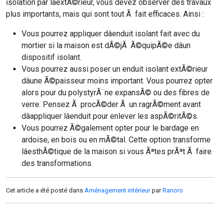
isolation par lâextÃ©rieur, vous devez observer des travaux
plus importants, mais qui sont tout Ã fait efficaces. Ainsi :
Vous pourrez appliquer dâenduit isolant fait avec du
mortier si la maison est dÃ©jÃ Ã©quipÃ©e dâun
dispositif isolant.
Vous pourrez aussi poser un enduit isolant extÃ©rieur
dâune Ã©paisseur moins important. Vous pourrez opter
alors pour du polystyrÃ¨ne expansÃ© ou des fibres de
verre. Pensez Ã procÃ©der Ã un ragrÃ©ment avant
dâappliquer lâenduit pour enlever les aspÃ©ritÃ©s.
Vous pourrez Ã©galement opter pour le bardage en
ardoise, en bois ou en mÃ©tal. Cette option transforme
lâesthÃ©tique de la maison si vous Ãªtes prÃªt Ã faire
des transformations.
Cet article a été posté dans
Aménagement intérieur
par
Ranoro