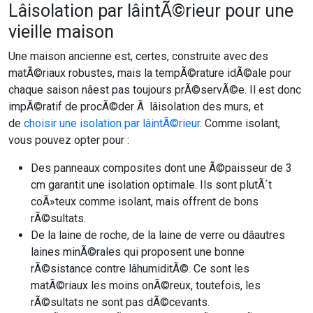
Lâisolation par lâintÃ©rieur pour une
vieille maison
Une maison ancienne est, certes, construite avec des
matÃ©riaux robustes, mais la tempÃ©rature idÃ©ale pour
chaque saison nâest pas toujours prÃ©servÃ©e. Il est donc
impÃ©ratif de procÃ©der Ã lâisolation des murs, et
de
choisir une isolation par lâintÃ©rieur
. Comme isolant,
vous pouvez opter pour :
Des panneaux composites dont une Ã©paisseur de 3
cm garantit une isolation optimale. Ils sont plutÃ´t
coÃ»teux comme isolant, mais offrent de bons
rÃ©sultats.
De la laine de roche, de la laine de verre ou dâautres
laines minÃ©rales qui proposent une bonne
rÃ©sistance contre lâhumiditÃ©. Ce sont les
matÃ©riaux les moins onÃ©reux, toutefois, les
rÃ©sultats ne sont pas dÃ©cevants.