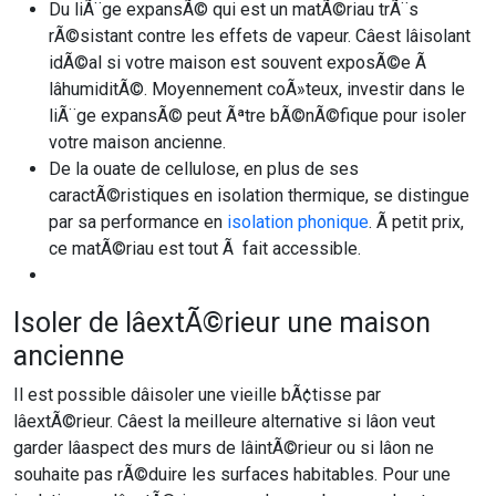
Du liÃ¨ge expansÃ© qui est un matÃ©riau trÃ¨s
rÃ©sistant contre les effets de vapeur. Câest lâisolant
idÃ©al si votre maison est souvent exposÃ©e Ã
lâhumiditÃ©. Moyennement coÃ»teux, investir dans le
liÃ¨ge expansÃ© peut Ãªtre bÃ©nÃ©fique pour isoler
votre maison ancienne.
De la ouate de cellulose, en plus de ses
caractÃ©ristiques en isolation thermique, se distingue
par sa performance en
isolation phonique
. Ã petit prix,
ce matÃ©riau est tout Ã fait accessible.
Isoler de lâextÃ©rieur une maison
ancienne
Il est possible dâisoler une vieille bÃ¢tisse par
lâextÃ©rieur. Câest la meilleure alternative si lâon veut
garder lâaspect des murs de lâintÃ©rieur ou si lâon ne
souhaite pas rÃ©duire les surfaces habitables. Pour une