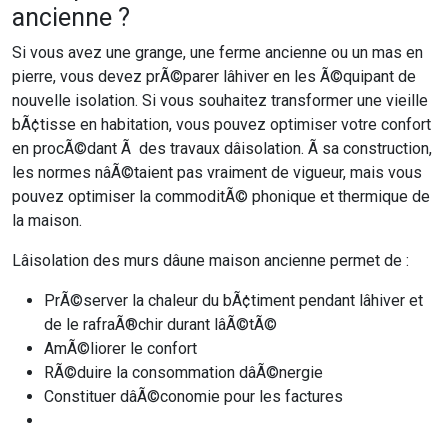
ancienne ?
Si vous avez une grange, une ferme ancienne ou un mas en
pierre, vous devez prÃ©parer lâhiver en les Ã©quipant de
nouvelle isolation. Si vous souhaitez transformer une vieille
bÃ¢tisse en habitation, vous pouvez optimiser votre confort
en procÃ©dant Ã des travaux dâisolation. Ã sa construction,
les normes nâÃ©taient pas vraiment de vigueur, mais vous
pouvez optimiser la commoditÃ© phonique et thermique de
la maison.
Lâisolation des murs dâune maison ancienne permet de :
PrÃ©server la chaleur du bÃ¢timent pendant lâhiver et
de le rafraÃ®chir durant lâÃ©tÃ©
AmÃ©liorer le confort
RÃ©duire la consommation dâÃ©nergie
Constituer dâÃ©conomie pour les factures