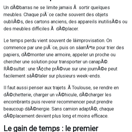
Un dÃ©barras ne se limite jamais Ã sortir quelques
meubles. Chaque piÃ¨ce cache souvent des objets
oubliÃ©s, des cartons anciens, des appareils inutilisÃ©s ou
des meubles difficiles Ã dÃ©placer.
Le temps perdu vient souvent de lâimprovisation. On
commence par une piÃ¨ce, puis on sâarrÃªte pour trier des
papiers, dÃ©monter une armoire, appeler un proche ou
chercher une solution pour transporter un canapÃ©.
RÃ©sultat : une tÃ¢che prÃ©vue sur une journÃ©e peut
facilement sâÃ©taler sur plusieurs week-ends.
Il faut aussi penser aux trajets. Ã Toulouse, se rendre en
dÃ©chetterie, charger un vÃ©hicule, dÃ©charger les
encombrants puis revenir recommencer peut prendre
beaucoup dâÃ©nergie. Sans camion adaptÃ©, chaque
dÃ©placement devient plus long et moins efficace.
Le gain de temps : le premier