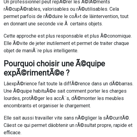
Un professionnel peut repÃ©rer les Ã©lÃ©ments
rÃ©cupÃ©rables, valorisables ou rÃ©utilisables. Cela
permet parfois de rÃ©duire le coÃ»t de lâintervention, tout
en donnant une seconde vie Ã certains objets.
Cette approche est plus responsable et plus Ã©conomique.
Elle Ã©vite de jeter inutilement et permet de traiter chaque
objet de maniÃ¨re plus intelligente.
Pourquoi choisir une Ã©quipe
expÃ©rimentÃ©e ?
LâexpÃ©rience fait toute la diffÃ©rence dans un dÃ©barras.
Une Ã©quipe habituÃ©e sait comment porter les charges
lourdes, protÃ©ger les accÃ¨s, dÃ©monter les meubles
encombrants et organiser le chargement.
Elle sait aussi travailler vite sans nÃ©gliger la sÃ©curitÃ©.
Câest ce qui permet dâobtenir un rÃ©sultat propre, rapide et
efficace.