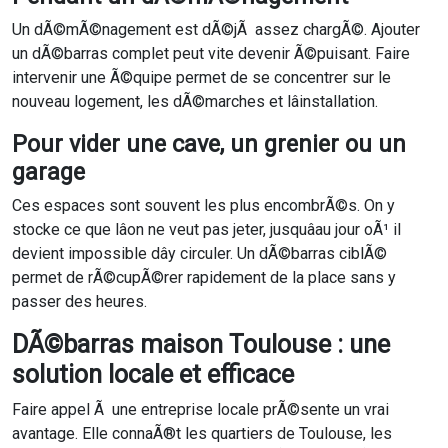
Un dÃ©mÃ©nagement est dÃ©jÃ assez chargÃ©. Ajouter
un dÃ©barras complet peut vite devenir Ã©puisant. Faire
intervenir une Ã©quipe permet de se concentrer sur le
nouveau logement, les dÃ©marches et lâinstallation.
Pour vider une cave, un grenier ou un
garage
Ces espaces sont souvent les plus encombrÃ©s. On y
stocke ce que lâon ne veut pas jeter, jusquâau jour oÃ¹ il
devient impossible dây circuler. Un dÃ©barras ciblÃ©
permet de rÃ©cupÃ©rer rapidement de la place sans y
passer des heures.
DÃ©barras maison Toulouse : une
solution locale et efficace
Faire appel Ã une entreprise locale prÃ©sente un vrai
avantage. Elle connaÃ®t les quartiers de Toulouse, les