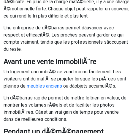
dÃ©licate. En plus de la charge matÃ©rielle, il y a une charge
Ã©motionnelle forte. Chaque objet peut rappeler un souvenir,
ce qui rend le tri plus difficile et plus lent.
Une entreprise de dÃ©barras permet dâavancer avec
respect et efficacitÃ©. Les proches peuvent garder ce qui
compte vraiment, tandis que les professionnels sâoccupent
du reste.
Avant une vente immobiliÃ¨re
Un logement encombrÃ© se vend moins facilement. Les
visiteurs ont du mal Ã se projeter lorsque les piÃ¨ces sont
pleines de
meubles anciens
ou dâobjets accumulÃ©s.
Un dÃ©barras rapide permet de mettre le bien en valeur, de
montrer les volumes rÃ©els et de faciliter les photos
immobiliÃ¨res. Câest un vrai gain de temps pour vendre
dans de meilleures conditions.
Pendant un dÃ©mÃ©nagement