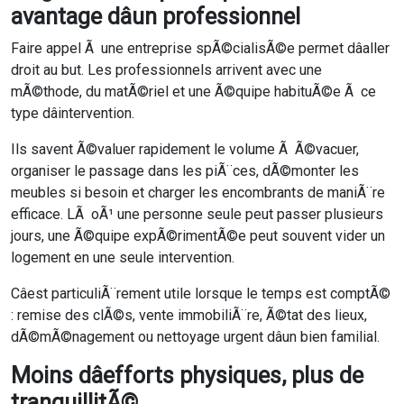
avantage dâun professionnel
Faire appel Ã une entreprise spÃ©cialisÃ©e permet dâaller
droit au but. Les professionnels arrivent avec une
mÃ©thode, du matÃ©riel et une Ã©quipe habituÃ©e Ã ce
type dâintervention.
Ils savent Ã©valuer rapidement le volume Ã Ã©vacuer,
organiser le passage dans les piÃ¨ces, dÃ©monter les
meubles si besoin et charger les encombrants de maniÃ¨re
efficace. LÃ oÃ¹ une personne seule peut passer plusieurs
jours, une Ã©quipe expÃ©rimentÃ©e peut souvent vider un
logement en une seule intervention.
Câest particuliÃ¨rement utile lorsque le temps est comptÃ©
: remise des clÃ©s, vente immobiliÃ¨re, Ã©tat des lieux,
dÃ©mÃ©nagement ou nettoyage urgent dâun bien familial.
Moins dâefforts physiques, plus de
tranquillitÃ©