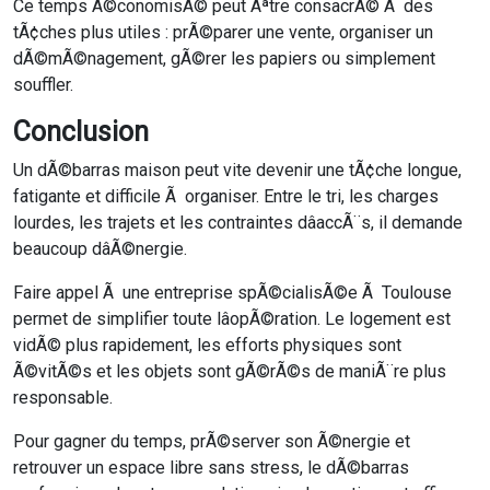
Ce temps Ã©conomisÃ© peut Ãªtre consacrÃ© Ã des
tÃ¢ches plus utiles : prÃ©parer une vente, organiser un
dÃ©mÃ©nagement, gÃ©rer les papiers ou simplement
souffler.
Conclusion
Un dÃ©barras maison peut vite devenir une tÃ¢che longue,
fatigante et difficile Ã organiser. Entre le tri, les charges
lourdes, les trajets et les contraintes dâaccÃ¨s, il demande
beaucoup dâÃ©nergie.
Faire appel Ã une entreprise spÃ©cialisÃ©e Ã Toulouse
permet de simplifier toute lâopÃ©ration. Le logement est
vidÃ© plus rapidement, les efforts physiques sont
Ã©vitÃ©s et les objets sont gÃ©rÃ©s de maniÃ¨re plus
responsable.
Pour gagner du temps, prÃ©server son Ã©nergie et
retrouver un espace libre sans stress, le dÃ©barras