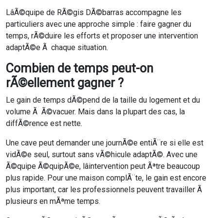
LâÃ©quipe de RÃ©gis DÃ©barras accompagne les
particuliers avec une approche simple : faire gagner du
temps, rÃ©duire les efforts et proposer une intervention
adaptÃ©e Ã chaque situation.
Combien de temps peut-on
rÃ©ellement gagner ?
Le gain de temps dÃ©pend de la taille du logement et du
volume Ã Ã©vacuer. Mais dans la plupart des cas, la
diffÃ©rence est nette.
Une cave peut demander une journÃ©e entiÃ¨re si elle est
vidÃ©e seul, surtout sans vÃ©hicule adaptÃ©. Avec une
Ã©quipe Ã©quipÃ©e, lâintervention peut Ãªtre beaucoup
plus rapide. Pour une maison complÃ¨te, le gain est encore
plus important, car les professionnels peuvent travailler Ã
plusieurs en mÃªme temps.