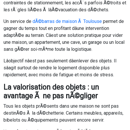
contraintes de stationnement, les accÃ¨s parfois Ã©troits et
les rÃ¨gles liÃ©es Ã lâÃ©vacuation des dÃ©chets.
Un service de
dÃ©barras de maison Ã Toulouse
permet de
gagner du temps tout en profitant dâune intervention
adaptÃ©e au terrain. Câest une solution pratique pour vider
une maison, un appartement, une cave, un garage ou un local
sans gÃ©rer soi-mÃªme toute la logistique.
Lâobjectif nâest pas seulement dâenlever des objets. Il
sâagit surtout de rendre le logement disponible plus
rapidement, avec moins de fatigue et moins de stress.
La valorisation des objets : un
avantage Ã ne pas nÃ©gliger
Tous les objets prÃ©sents dans une maison ne sont pas
destinÃ©s Ã la dÃ©chetterie. Certains meubles, appareils,
bibelots ou Ã©quipements peuvent encore servir.