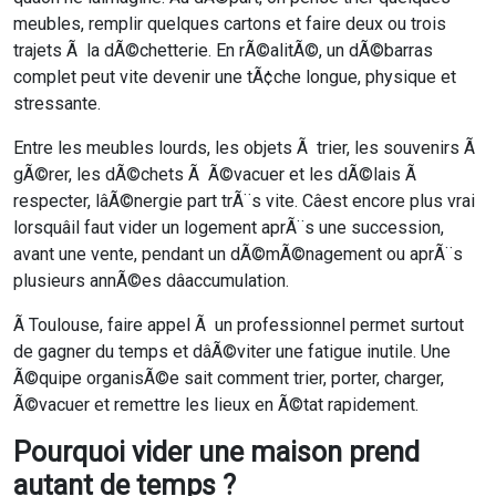
meubles, remplir quelques cartons et faire deux ou trois
trajets Ã la dÃ©chetterie. En rÃ©alitÃ©, un dÃ©barras
complet peut vite devenir une tÃ¢che longue, physique et
stressante.
Entre les meubles lourds, les objets Ã trier, les souvenirs Ã
gÃ©rer, les dÃ©chets Ã Ã©vacuer et les dÃ©lais Ã
respecter, lâÃ©nergie part trÃ¨s vite. Câest encore plus vrai
lorsquâil faut vider un logement aprÃ¨s une succession,
avant une vente, pendant un dÃ©mÃ©nagement ou aprÃ¨s
plusieurs annÃ©es dâaccumulation.
Ã Toulouse, faire appel Ã un professionnel permet surtout
de gagner du temps et dâÃ©viter une fatigue inutile. Une
Ã©quipe organisÃ©e sait comment trier, porter, charger,
Ã©vacuer et remettre les lieux en Ã©tat rapidement.
Pourquoi vider une maison prend
autant de temps ?