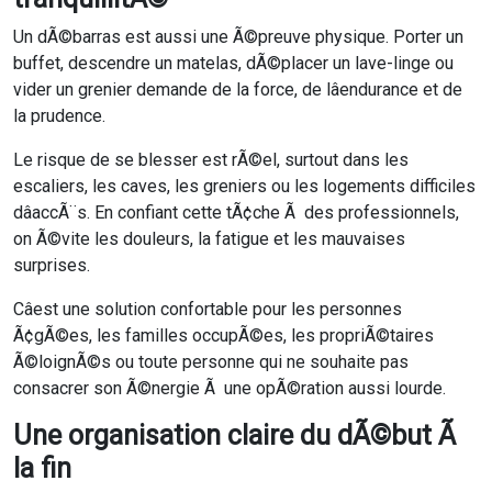
Un dÃ©barras est aussi une Ã©preuve physique. Porter un
buffet, descendre un matelas, dÃ©placer un lave-linge ou
vider un grenier demande de la force, de lâendurance et de
la prudence.
Le risque de se blesser est rÃ©el, surtout dans les
escaliers, les caves, les greniers ou les logements difficiles
dâaccÃ¨s. En confiant cette tÃ¢che Ã des professionnels,
on Ã©vite les douleurs, la fatigue et les mauvaises
surprises.
Câest une solution confortable pour les personnes
Ã¢gÃ©es, les familles occupÃ©es, les propriÃ©taires
Ã©loignÃ©s ou toute personne qui ne souhaite pas
consacrer son Ã©nergie Ã une opÃ©ration aussi lourde.
Une organisation claire du dÃ©but Ã
la fin