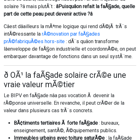
solaire ?â mais plutÃ´t :
âPuisquâon refait la faÃ§ade, quelle
part de cette peau peut devenir active ?â
Câest dâailleurs la mÃªme logique qui rend dÃ©jÃ trÃ¨s
intÃ©ressante la
rÃ©novation par faÃ§ades
prÃ©fabriquÃ©es hors-site
: dÃ¨s quâon transforme
lâenveloppe de faÃ§on industrielle et coordonnÃ©e, on peut
embarquer davantage de fonctions dans un seul systÃ¨me.
ð OÃ¹ la faÃ§ade solaire crÃ©e une
vraie valeur mÃ©tier
Le BIPV en faÃ§ade nâa pas vocation Ã devenir la
rÃ©ponse universelle. En revanche, il peut crÃ©er de la
valeur dans plusieurs cas trÃ¨s concrets.
BÃ¢timents tertiaires Ã forte faÃ§ade
: bureaux,
enseignement, santÃ©, Ã©quipements publics.
Immeubles urbains avec toiture saturÃ©e
: la faÃ§ade