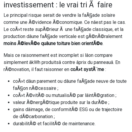
investissement : le vrai tri Ã faire
Le principal risque serait de vendre la faÃ§ade solaire
comme une Ã©vidence Ã©conomique. Ce nâest pas le cas.
Le coÃ»t reste supÃ©rieur Ã une faÃ§ade classique, et la
production dâune faÃ§ade verticale est gÃ©nÃ©ralement
moins Ã©levÃ©e quâune toiture bien orientÃ©e
.
Mais ce raisonnement est incomplet si lâon compare
simplement âkWh produitsâ contre âprix du panneauâ. En
rÃ©novation, il faut raisonner en
coÃ»t systÃ¨me
:
coÃ»t dâun parement ou dâune faÃ§ade neuve de toute
faÃ§on nÃ©cessaire ;
coÃ»t Ã©vitÃ© ou mutualisÃ© par lâintÃ©gration ;
valeur Ã©nergÃ©tique produite sur la durÃ©e ;
gains dâimage, de conformitÃ© ESG ou de trajectoire
de dÃ©carbonation ;
durabilitÃ© et facilitÃ© de maintenance.