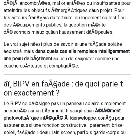
dÃ©jÃ encombrÃ©es, mal orientÃ©es ou insuffisantes pour
atteindre les objectifs Ã©nergÃ©tiques dâun projet. Pour
les acteurs franÃ§ais du tertiaire, du logement collectif ou
des Ã©quipements publics, la question mÃ©rite
dÃ©sormais mieux quâun haussement dâÃ©paules.
Le vrai sujet nâest plus de savoir si une faÃ§ade solaire
âexisteâ, mais
dans quels cas elle remplace intelligemment
une peau de bÃ¢timent
au lieu de sâajouter comme une
couche coÃ»teuse et compliquÃ©e.
âï¸ BIPV en faÃ§ade : de quoi parle-t-
on exactement ?
Le BIPV ne dÃ©signe pas un panneau solaire simplement
accrochÃ© sur un bÃ¢timent. Il sâagit dâun
Ã©lÃ©ment
photovoltaÃ¯que intÃ©grÃ© Ã lâenveloppe
, conÃ§u pour
assurer aussi une fonction constructive : parement, brise-
soleil, faÃ§ade rideau, rain screen, parfois garde-corps ou