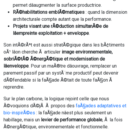
permet dâaugmenter la surface productrice.
RÃ©habilitations emblÃ©matiques
: quand la dimension
architecturale compte autant que la performance.
Projets visant une rÃ©duction simultanÃ©e de
lâempreinte exploitation + enveloppe
.
Son intÃ©rÃªt est aussi stratÃ©gique dans les bÃ¢timents
oÃ¹ lâon cherche Ã articuler
image environnementale,
sobriÃ©tÃ© Ã©nergÃ©tique et modernisation de
lâenveloppe
. Pour un maÃ®tre dâouvrage, remplacer un
parement passif par un systÃ¨me productif peut devenir
dÃ©fendable si la faÃ§ade Ã©tait de toute faÃ§on Ã
reprendre.
Sur le plan carbone, la logique rejoint celle que nous
Ã©voquions dÃ©jÃ Ã propos des
faÃ§ades adaptatives et
bio-inspirÃ©es
: la faÃ§ade nâest plus seulement un
habillage, mais un
levier de performance globale
, Ã la fois
Ã©nergÃ©tique, environnementale et fonctionnelle.