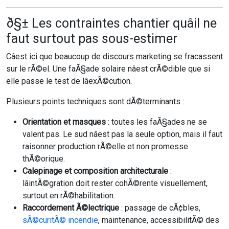
ð§± Les contraintes chantier quâil ne
faut surtout pas sous-estimer
Câest ici que beaucoup de discours marketing se fracassent
sur le rÃ©el. Une faÃ§ade solaire nâest crÃ©dible que si
elle passe le test de lâexÃ©cution.
Plusieurs points techniques sont dÃ©terminants :
Orientation et masques
: toutes les faÃ§ades ne se
valent pas. Le sud nâest pas la seule option, mais il faut
raisonner production rÃ©elle et non promesse
thÃ©orique.
Calepinage et composition architecturale
:
lâintÃ©gration doit rester cohÃ©rente visuellement,
surtout en rÃ©habilitation.
Raccordement Ã©lectrique
: passage de cÃ¢bles,
sÃ©curitÃ© incendie
, maintenance, accessibilitÃ© des