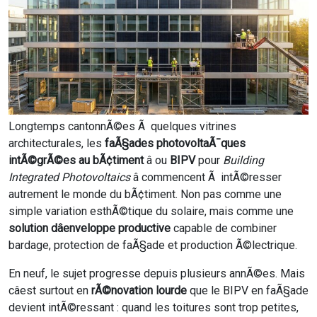
Longtemps cantonnÃ©es Ã quelques vitrines
architecturales, les
faÃ§ades photovoltaÃ¯ques
intÃ©grÃ©es au bÃ¢timent
â ou
BIPV
pour
Building
Integrated Photovoltaics
â commencent Ã intÃ©resser
autrement le monde du bÃ¢timent. Non pas comme une
simple variation esthÃ©tique du solaire, mais comme une
solution dâenveloppe productive
capable de combiner
bardage, protection de faÃ§ade et production Ã©lectrique.
En neuf, le sujet progresse depuis plusieurs annÃ©es. Mais
câest surtout en
rÃ©novation lourde
que le BIPV en faÃ§ade
devient intÃ©ressant : quand les toitures sont trop petites,