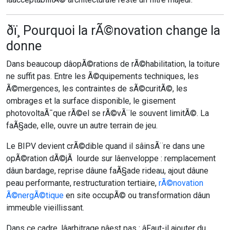
ðï¸ Pourquoi la rÃ©novation change la
donne
Dans beaucoup dâopÃ©rations de rÃ©habilitation, la toiture
ne suffit pas. Entre les Ã©quipements techniques, les
Ã©mergences, les contraintes de sÃ©curitÃ©, les
ombrages et la surface disponible, le gisement
photovoltaÃ¯que rÃ©el se rÃ©vÃ¨le souvent limitÃ©. La
faÃ§ade, elle, ouvre un autre terrain de jeu.
Le BIPV devient crÃ©dible quand il sâinsÃ¨re dans une
opÃ©ration dÃ©jÃ lourde sur lâenveloppe : remplacement
dâun bardage, reprise dâune faÃ§ade rideau, ajout dâune
peau performante, restructuration tertiaire,
rÃ©novation
Ã©nergÃ©tique
en site occupÃ© ou transformation dâun
immeuble vieillissant.
Dans ce cadre, lâarbitrage nâest pas : âFaut-il ajouter du