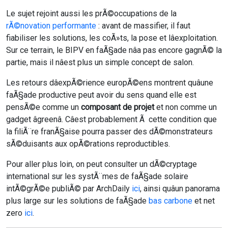
Le sujet rejoint aussi les prÃ©occupations de la
rÃ©novation performante
: avant de massifier, il faut
fiabiliser les solutions, les coÃ»ts, la pose et lâexploitation.
Sur ce terrain, le BIPV en faÃ§ade nâa pas encore gagnÃ© la
partie, mais il nâest plus un simple concept de salon.
Les retours dâexpÃ©rience europÃ©ens montrent quâune
faÃ§ade productive peut avoir du sens quand elle est
pensÃ©e comme un
composant de projet
et non comme un
gadget âgreenâ. Câest probablement Ã cette condition que
la filiÃ¨re franÃ§aise pourra passer des dÃ©monstrateurs
sÃ©duisants aux opÃ©rations reproductibles.
Pour aller plus loin, on peut consulter un dÃ©cryptage
international sur les systÃ¨mes de faÃ§ade solaire
intÃ©grÃ©e publiÃ© par ArchDaily
ici
, ainsi quâun panorama
plus large sur les solutions de faÃ§ade
bas carbone
et net
zero
ici
.