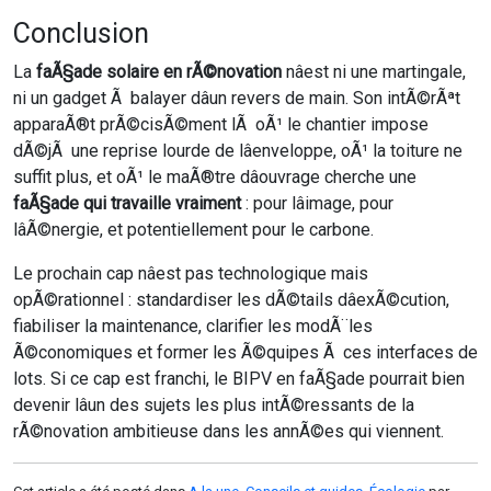
Conclusion
La
faÃ§ade solaire en rÃ©novation
nâest ni une martingale,
ni un gadget Ã balayer dâun revers de main. Son intÃ©rÃªt
apparaÃ®t prÃ©cisÃ©ment lÃ oÃ¹ le chantier impose
dÃ©jÃ une reprise lourde de lâenveloppe, oÃ¹ la toiture ne
suffit plus, et oÃ¹ le maÃ®tre dâouvrage cherche une
faÃ§ade qui travaille vraiment
: pour lâimage, pour
lâÃ©nergie, et potentiellement pour le carbone.
Le prochain cap nâest pas technologique mais
opÃ©rationnel : standardiser les dÃ©tails dâexÃ©cution,
fiabiliser la maintenance, clarifier les modÃ¨les
Ã©conomiques et former les Ã©quipes Ã ces interfaces de
lots. Si ce cap est franchi, le BIPV en faÃ§ade pourrait bien
devenir lâun des sujets les plus intÃ©ressants de la
rÃ©novation ambitieuse dans les annÃ©es qui viennent.