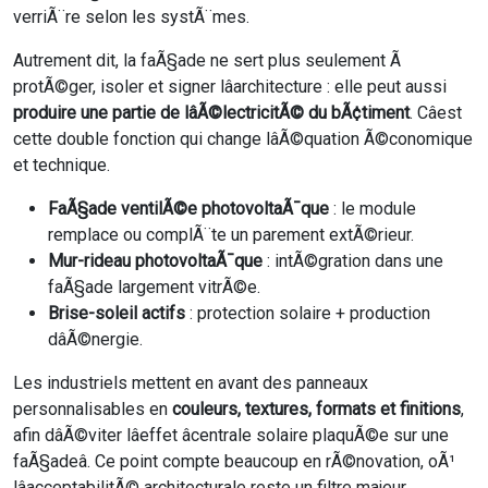
verriÃ¨re selon les systÃ¨mes.
Autrement dit, la faÃ§ade ne sert plus seulement Ã
protÃ©ger, isoler et signer lâarchitecture : elle peut aussi
produire une partie de lâÃ©lectricitÃ© du bÃ¢timent
. Câest
cette double fonction qui change lâÃ©quation Ã©conomique
et technique.
FaÃ§ade ventilÃ©e photovoltaÃ¯que
: le module
remplace ou complÃ¨te un parement extÃ©rieur.
Mur-rideau photovoltaÃ¯que
: intÃ©gration dans une
faÃ§ade largement vitrÃ©e.
Brise-soleil actifs
: protection solaire + production
dâÃ©nergie.
Les industriels mettent en avant des panneaux
personnalisables en
couleurs, textures, formats et finitions
,
afin dâÃ©viter lâeffet âcentrale solaire plaquÃ©e sur une
faÃ§adeâ. Ce point compte beaucoup en rÃ©novation, oÃ¹
lâacceptabilitÃ© architecturale reste un filtre majeur.