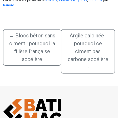
Cet article a été posté dans
A la une
,
Conseils et guides
,
Écologie
par
Ranoro
←
Blocs béton sans
Argile calcinée :
ciment : pourquoi la
pourquoi ce
filière française
ciment bas
accélère
carbone accélère
→