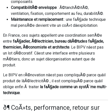
composants.
CompatibilitÃ© enveloppe
: Ã©tanchÃ©itÃ©,
ventilation, fixation, comportement au feu, durabilitÃ©.
Maintenance et remplacement
: une faÃ§ade technique
mal pensÃ©e devient vite un coÃ»t dâexploitation.
En France, ces sujets appellent une coordination serrÃ©e
entre
faÃ§adier, Ã©lectricien, bureau dâÃ©tudes faÃ§ade,
thermicien, Ã©conomiste et architecte
. Le BIPV nâest pas
un lot dÃ©coratif. Câest une interface entre plusieurs
mÃ©tiers, donc un sujet dâorganisation autant que de
produit.
Le BIPV en rÃ©novation nâest pas compliquÃ© parce quâil
produit de lâÃ©lectricitÃ© ; il est compliquÃ© parce quâil
oblige enfin Ã traiter
la faÃ§ade comme un systÃ¨me multi-
technique
.
ð¶ CoÃ»ts, performance, retour sur