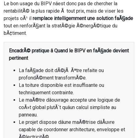
Le bon usage du BIPV nâest donc pas de chercher la
rentabilitÃ© la plus rapide Ã tout prix, mais de viser les
projets oÃ¹ il
remplace intelligemment une solution faÃ§ade
tout en renforÃ§ant la stratÃ©gie Ã©nergÃ©tique du
bÃ¢timent.
EncadrÃ© pratique â Quand le BIPV en faÃ§ade devient
pertinent
La faÃ§ade doit dÃ©jÃ Ãªtre refaite ou
profondÃ©ment transformÃ©e.
La toiture disponible est insuffisante ou
techniquement contrainte.
Le maÃ®tre dâouvrage accepte une logique de
coÃ»t global plutÃ´t quâun calcul simpliste au
panneau.
Le projet dispose dâune maÃ®trise dâÅuvre
capable de coordonner architecture, enveloppe et
Ã©lectricitÃ©.