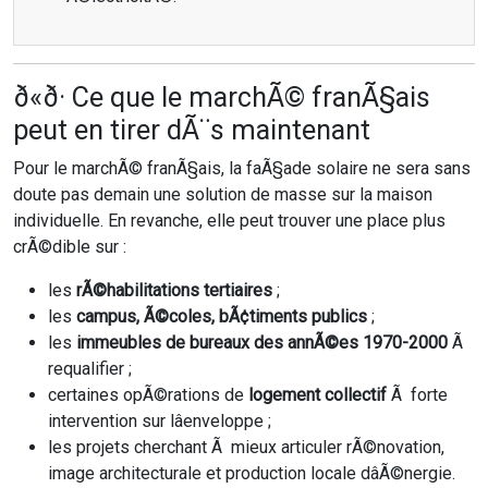
ð«ð· Ce que le marchÃ© franÃ§ais
peut en tirer dÃ¨s maintenant
Pour le marchÃ© franÃ§ais, la faÃ§ade solaire ne sera sans
doute pas demain une solution de masse sur la maison
individuelle. En revanche, elle peut trouver une place plus
crÃ©dible sur :
les
rÃ©habilitations tertiaires
;
les
campus, Ã©coles, bÃ¢timents publics
;
les
immeubles de bureaux des annÃ©es 1970-2000
Ã
requalifier ;
certaines opÃ©rations de
logement collectif
Ã forte
intervention sur lâenveloppe ;
les projets cherchant Ã mieux articuler rÃ©novation,
image architecturale et production locale dâÃ©nergie.