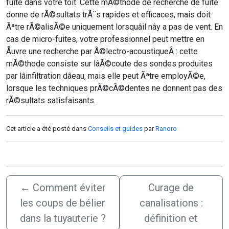
fuite dans votre toit. Cette mÃ©thode de recherche de fuite
donne de rÃ©sultats trÃ¨s rapides et efficaces, mais doit
Ãªtre rÃ©alisÃ©e uniquement lorsquâil nây a pas de vent. En
cas de micro-fuites, votre professionnel peut mettre en
Åuvre une recherche par Ã©lectro-acoustiqueÂ : cette
mÃ©thode consiste sur lâÃ©coute des sondes produites
par lâinfiltration dâeau, mais elle peut Ãªtre employÃ©e,
lorsque les techniques prÃ©cÃ©dentes ne donnent pas des
rÃ©sultats satisfaisants.
Cet article a été posté dans
Conseils et guides
par
Ranoro
←
Comment éviter
Curage de
les coups de bélier
canalisations :
dans la tuyauterie ?
définition et