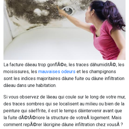
La facture dâeau trop gonflÃ©e, les traces dâhumiditÃ©, les
moisissures, les
mauvaises odeurs
et les champignons
sont les indices majoritaires dâune fuite ou dâune infiltration
dâeau dans une habitation.
Si vous observez de lâeau qui coule sur le long de votre mur,
des traces sombres qui se localisent au milieu ou bien de la
peinture qui sâeffrite, il est le temps dâintervenir avant que
la fuite dÃ©tÃ©riore la structure de votreÂ logement. Mais
comment repÃ©rer lâorigine dâune infiltration chez vousÂ ?