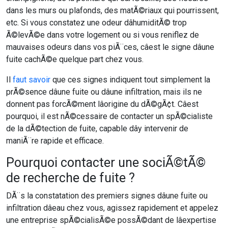
dans les murs ou plafonds, des matÃ©riaux qui pourrissent,
etc. Si vous constatez une odeur dâhumiditÃ© trop
Ã©levÃ©e dans votre logement ou si vous reniflez de
mauvaises odeurs dans vos piÃ¨ces, câest le signe dâune
fuite cachÃ©e quelque part chez vous.
Il
faut savoir
que ces signes indiquent tout simplement la
prÃ©sence dâune fuite ou dâune infiltration, mais ils ne
donnent pas forcÃ©ment lâorigine du dÃ©gÃ¢t. Câest
pourquoi, il est nÃ©cessaire de contacter un spÃ©cialiste
de la dÃ©tection de fuite, capable dây intervenir de
maniÃ¨re rapide et efficace.
Pourquoi contacter une sociÃ©tÃ©
de recherche de fuite ?
DÃ¨s la constatation des premiers signes dâune fuite ou
infiltration dâeau chez vous, agissez rapidement et appelez
une entreprise spÃ©cialisÃ©e possÃ©dant de lâexpertise