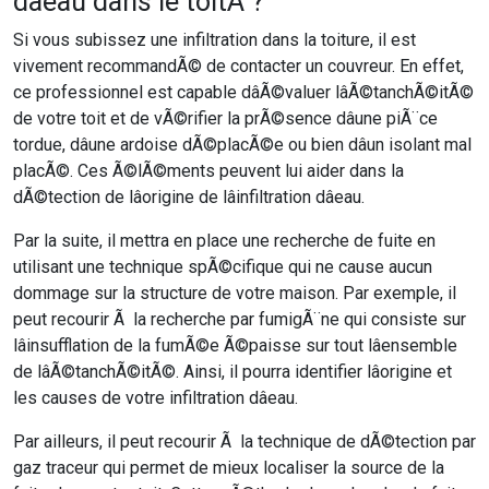
dâeau dans le toitÂ ?
Si vous subissez une infiltration dans la toiture, il est
vivement recommandÃ© de contacter un couvreur. En effet,
ce professionnel est capable dâÃ©valuer lâÃ©tanchÃ©itÃ©
de votre toit et de vÃ©rifier la prÃ©sence dâune piÃ¨ce
tordue, dâune ardoise dÃ©placÃ©e ou bien dâun isolant mal
placÃ©. Ces Ã©lÃ©ments peuvent lui aider dans la
dÃ©tection de lâorigine de lâinfiltration dâeau.
Par la suite, il mettra en place une recherche de fuite en
utilisant une technique spÃ©cifique qui ne cause aucun
dommage sur la structure de votre maison. Par exemple, il
peut recourir Ã la recherche par fumigÃ¨ne qui consiste sur
lâinsufflation de la fumÃ©e Ã©paisse sur tout lâensemble
de lâÃ©tanchÃ©itÃ©. Ainsi, il pourra identifier lâorigine et
les causes de votre infiltration dâeau.
Par ailleurs, il peut recourir Ã la technique de dÃ©tection par
gaz traceur qui permet de mieux localiser la source de la