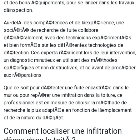
et des bons Ã©quipements, pour se lancer dans les travaux
dâinspection.
Au-delÃ des compÃ©tences et de lâexpÃ©rience, une
sociÃ©tÃ© de recherche de fuite collabore
gÃ©nÃ©ralement, avec des techniciens expÃ©rimentÃ©s
et bien formÃ©s sur les diffÃ©rentes technologies de
dÃ©tection. Ces experts rÃ©alisent lors de leur intervention,
un diagnostic minutieux en utilisant des mÃ©thodes
spÃ©cifiques et non destructives, et ce avant de procÃ©der
aux rÃ©parations.
Que ce soit pour dÃ©tecter une fuite encastrÃ©e dans le
mur ou pour repÃ©rer une infiltration dans la toiture, ce
professionnel est en mesure de choisir la mÃ©thode de
recherche la plus adaptÃ©e en fonction de lâemplacement
et de la nature du dÃ©gÃ¢t.
Comment localiser une infiltration