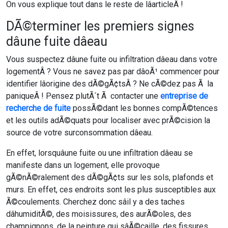
On vous explique tout dans le reste de lâarticleÂ !
DÃ©terminer les premiers signes
dâune fuite dâeau
Vous suspectez dâune fuite ou infiltration dâeau dans votre
logementÂ ? Vous ne savez pas par dâoÃ¹ commencer pour
identifier lâorigine des dÃ©gÃ¢tsÂ ? Ne cÃ©dez pas Ã la
paniqueÂ ! Pensez plutÃ´t Ã contacter une
entreprise de
recherche de fuite
possÃ©dant les bonnes compÃ©tences
et les outils adÃ©quats pour localiser avec prÃ©cision la
source de votre surconsommation dâeau.
En effet, lorsquâune fuite ou une infiltration dâeau se
manifeste dans un logement, elle provoque
gÃ©nÃ©ralement des dÃ©gÃ¢ts sur les sols, plafonds et
murs. En effet, ces endroits sont les plus susceptibles aux
Ã©coulements. Cherchez donc sâil y a des taches
dâhumiditÃ©, des moisissures, des aurÃ©oles, des
champignons, de la peinture qui sâÃ©caille, des fissures