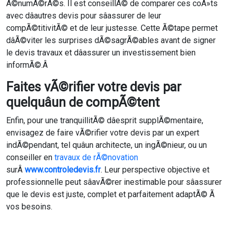
Ã©numÃ©rÃ©s. Il est conseillÃ© de comparer ces coÃ»ts
avec dâautres devis pour sâassurer de leur
compÃ©titivitÃ© et de leur justesse. Cette Ã©tape permet
dâÃ©viter les surprises dÃ©sagrÃ©ables avant de signer
le devis travaux et dâassurer un investissement bien
informÃ©.Â
Faites vÃ©rifier votre devis par
quelquâun de compÃ©tent
Enfin, pour une tranquillitÃ© dâesprit supplÃ©mentaire,
envisagez de faire vÃ©rifier votre devis par un expert
indÃ©pendant, tel quâun architecte, un ingÃ©nieur, ou un
conseiller en
travaux de rÃ©novation
surÂ
www.controledevis.fr
. Leur perspective objective et
professionnelle peut sâavÃ©rer inestimable pour sâassurer
que le devis est juste, complet et parfaitement adaptÃ© Ã
vos besoins.