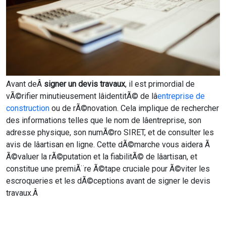
Avant deÂ
signer un devis travaux
, il est primordial de
vÃ©rifier minutieusement lâidentitÃ© de lâ
entreprise de
construction
ou de rÃ©novation. Cela implique de rechercher
des informations telles que le nom de lâentreprise, son
adresse physique, son numÃ©ro SIRET, et de consulter les
avis de lâartisan en ligne. Cette dÃ©marche vous aidera Ã
Ã©valuer la rÃ©putation et la fiabilitÃ© de lâartisan, et
constitue une premiÃ¨re Ã©tape cruciale pour Ã©viter les
escroqueries et les dÃ©ceptions avant de signer le devis
travaux.Â