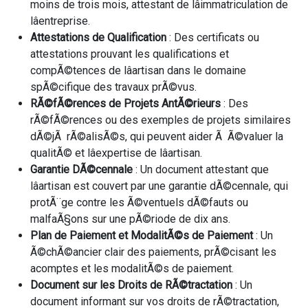
moins de trois mois, attestant de lâimmatriculation de
lâentreprise.
Attestations de Qualification
: Des certificats ou
attestations prouvant les qualifications et
compÃ©tences de lâartisan dans le domaine
spÃ©cifique des travaux prÃ©vus.
RÃ©fÃ©rences de Projets AntÃ©rieurs
: Des
rÃ©fÃ©rences ou des exemples de projets similaires
dÃ©jÃ rÃ©alisÃ©s, qui peuvent aider Ã Ã©valuer la
qualitÃ© et lâexpertise de lâartisan.
Garantie DÃ©cennale
: Un document attestant que
lâartisan est couvert par une garantie dÃ©cennale, qui
protÃ¨ge contre les Ã©ventuels dÃ©fauts ou
malfaÃ§ons sur une pÃ©riode de dix ans.
Plan de Paiement et ModalitÃ©s de Paiement
: Un
Ã©chÃ©ancier clair des paiements, prÃ©cisant les
acomptes et les modalitÃ©s de paiement.
Document sur les Droits de RÃ©tractation
: Un
document informant sur vos droits de rÃ©tractation,