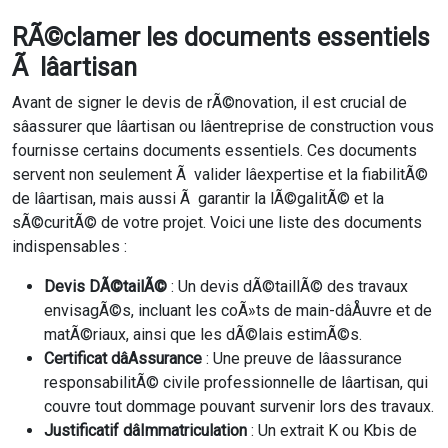
RÃ©clamer les documents essentiels
Ã lâartisan
Avant de signer le devis de rÃ©novation, il est crucial de
sâassurer que lâartisan ou lâentreprise de construction vous
fournisse certains documents essentiels. Ces documents
servent non seulement Ã valider lâexpertise et la fiabilitÃ©
de lâartisan, mais aussi Ã garantir la lÃ©galitÃ© et la
sÃ©curitÃ© de votre projet. Voici une liste des documents
indispensables :
Devis DÃ©tailÃ©
: Un devis dÃ©taillÃ© des travaux
envisagÃ©s, incluant les coÃ»ts de main-dâÅuvre et de
matÃ©riaux, ainsi que les dÃ©lais estimÃ©s.
Certificat dâAssurance
: Une preuve de lâassurance
responsabilitÃ© civile professionnelle de lâartisan, qui
couvre tout dommage pouvant survenir lors des travaux.
Justificatif dâImmatriculation
: Un extrait K ou Kbis de