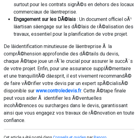
surtout pour les contrats signÃ©s en dehors des locaux
commerciaux de lâentreprise.
Engagement sur les DÃ©lais
: Un document officiel oÃ¹
lâartisan sâengage sur les dÃ©lais de rÃ©alisation des
travaux, essentiel pour la planification de votre projet.
De lâidentification minutieuse de lâentreprise Ã la
comprÃ©hension approfondie des dÃ©tails du devis,
chaque Ã©tape joue un rÃ´le crucial pour assurer le succÃ¨s
de votre projet. Enfin, pour une assurance supplÃ©mentaire
et une tranquillitÃ© dâesprit, il est vivement recommandÃ©
de faire vÃ©rifier votre devis par un expert spÃ©cialisÃ©
disponible sur
www.controledevis.fr
. Cette Ã©tape finale
peut vous aider Ã identifier les Ã©ventuelles
incohÃ©rences ou surcharges dans le devis, garantissant
ainsi que vous engagez vos travaux de rÃ©novation en toute
confiance.
Cet article a été posté dans
Conseils et guides
par
Ranoro