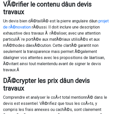
VÃ©rifier le contenu dâun devis
travaux
Un devis bien dÃ©taillÃ© est la pierre angulaire dâun
projet
de rÃ©novation
rÃ©ussi. Il doit inclure une description
exhaustive des travaux Ã rÃ©aliser, avec une attention
particuliÃ¨re portÃ©e aux matÃ©riaux utilisÃ©s et aux
mÃ©thodes dâexÃ©cution. Cette clartÃ© garantit non
seulement la transparence mais permet Ã©galement
dâaligner vos attentes avec les propositions de lâartisan,
Ã©vitant ainsi tout malentendu avant de signer le devis
travaux.Â
DÃ©crypter les prix dâun devis
travaux
Comprendre et analyser le coÃ»t total mentionnÃ© dans le
devis est essentiel. VÃ©rifiez que tous les coÃ»ts, y
compris les frais annexes ou cachÃ©s, sont clairement